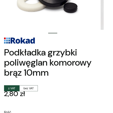
Podkładka grzybki
poliwęglan komorowy
brąz 10mm
z VAT
bez VAT
Cena
2,80 zł
Ilość