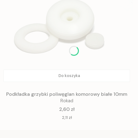
Do koszyka
Podkładka grzybki poliwęglan komorowy białe 10mm
Rokad
Cena
2,60 zł
Cena
2,11 zł