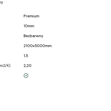
wy
Premium
10mm
Bezbarwny
2100x5000mm
1,5
/m2/K)
2,20
tak