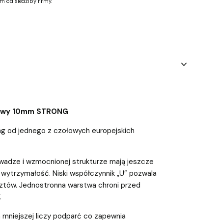
m od siedziby firmy.
rowy 10mm STRONG
g od jednego z czołowych europejskich
 wadze i wzmocnionej strukturze mają jeszcze
 wytrzymałość. Niski współczynnik „U” pozwala
tów. Jednostronna warstwa chroni przed
.
mniejszej liczy podparć co zapewnia