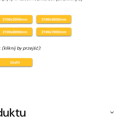
t
(kliknij by przejść)
:
duktu