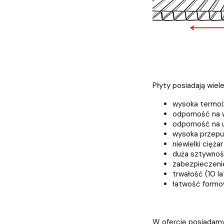
Płyty posiadają wiel
wysoka termoi
odporność na 
odporność na 
wysoka przepu
niewielki ciężar
duża sztywno
zabezpieczeni
trwałość (10 la
łatwość formow
W ofercie posiadamy