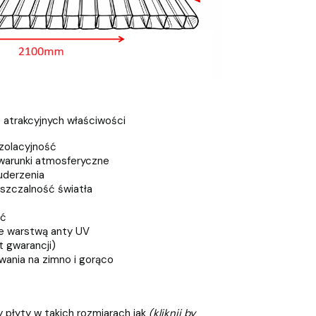
e atrakcyjnych właściwości
zolacyjność
warunki atmosferyczne
uderzenia
szczalność światła
ść
e warstwą anty UV
t gwarancji)
ania na zimno i gorąco
 płyty w takich rozmiarach jak
(kliknij by