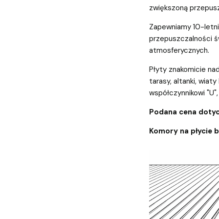
zwiększoną przepusz
Zapewniamy 10-letnią
przepuszczalności św
atmosferycznych.
Płyty znakomicie nad
tarasy, altanki, wiaty
współczynnikowi "U", 
Podana cena dotyc
Komory na płycie 