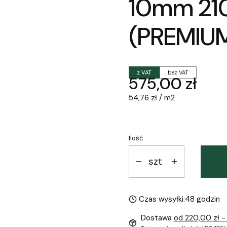
10mm 2
(PREMIU
z VAT
bez VAT
Cena
575,00 zł
54,76 zł / m2
Ilość
szt
Czas wysyłki:
48 godzin
Dostawa
od 220,00 zł
-