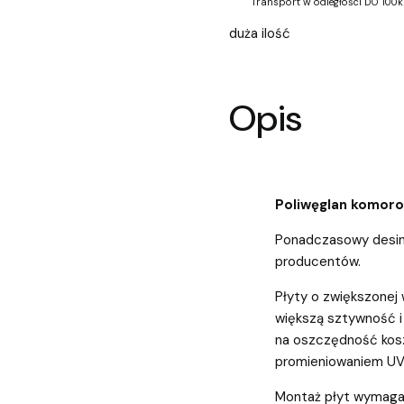
Transport w odległości DO 100k
duża ilość
Opis
Poliwęglan komo
Ponadczasowy desin
producentów.
Płyty o zwiększonej
większą sztywność i
na oszczędność kosz
promieniowaniem UV
Montaż płyt wymaga 