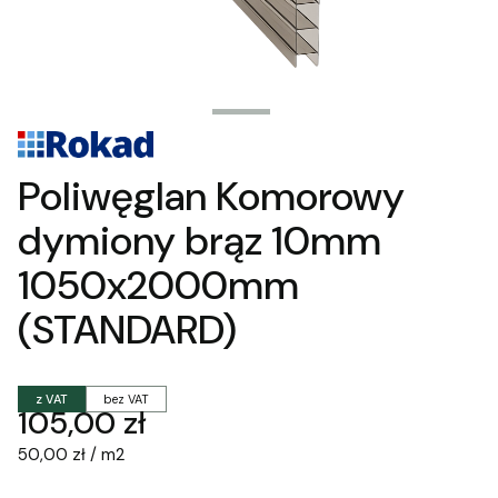
Poliwęglan Komorowy
dymiony brąz 10mm
1050x2000mm
(STANDARD)
z VAT
bez VAT
Cena
105,00 zł
50,00 zł / m2