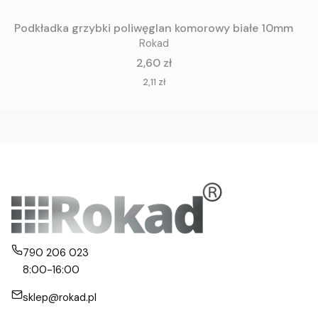
Podkładka grzybki poliwęglan komorowy białe 10mm
Rokad
Cena
2,60 zł
Cena
2,11 zł
790 206 023
8:00-16:00
sklep@rokad.pl