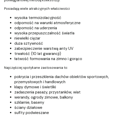
poliwęglanowej metodą koekstruzji.
Posiadają wiele atrakcyjnych właściwości
wysoka termoizolacyjność
odporność na warunki atmosferyczne
odporność na uderzenia
wysoka przepuszczalność światła
niewielki ciężar
duża sztywność
zabezpieczenie warstwą anty UV
trwałość (10 lat gwarancji)
łatwość formowania na zimno i gorąco
Najczęściej spotykane zastosowania to:
pokrycia i przeszklenia dachów obiektów sportowych,
przemysłowych i handlowych
klapy dymowe i świetliki
zadaszenia pasaży, przystanków, wiat
werandy, ogrody zimowe, balkony
szklarnie, baseny
ściany działowe
sufity podwieszane