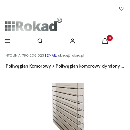
Otwórz wyszukiwarkę
Produkty w ko
Menu
Szukaj
Zaloguj się
Koszyk
INFOLINIA: 790 206 023
|
EMAIL:
sklep@rokad.pl
d
Poliwęglan Komorowy
Poliwęglan komorowy dymiony brąz