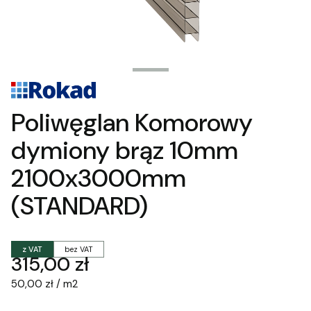
Poliwęglan Komorowy
dymiony brąz 10mm
2100x3000mm
(STANDARD)
z VAT
bez VAT
Cena
315,00 zł
50,00 zł / m2