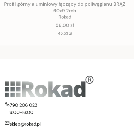
Profil górny aluminiowy łączący do poliwęglanu BRĄZ
60x9 2mb
Rokad
Cena
56,00 zł
Cena
45,53 zł
790 206 023
8:00-16:00
sklep@rokad.pl