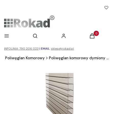
Otwórz wyszukiwarkę
Produkty w ko
Menu
Szukaj
Zaloguj się
Koszyk
INFOLINIA: 790 206 023
|
EMAIL:
sklep@rokad.pl
d
Poliwęglan Komorowy
Poliwęglan komorowy dymiony brąz