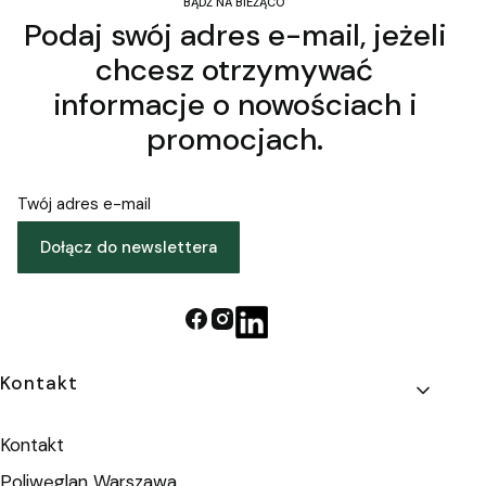
BĄDŹ NA BIEŻĄCO
Podaj swój adres e-mail, jeżeli
chcesz otrzymywać
informacje o nowościach i
promocjach.
Twój adres e-mail
Dołącz do newslettera
Linki w stopce
Kontakt
Kontakt
Poliwęglan Warszawa