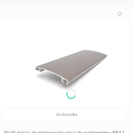
Do koszyka
Profil górny aluminiowy łączący do poliwęglanu BRĄZ