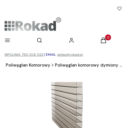
Otwórz wyszukiwarkę
Produkty w ko
Menu
Szukaj
Zaloguj się
Koszyk
INFOLINIA: 790 206 023
|
EMAIL:
sklep@rokad.pl
d
Poliwęglan Komorowy
Poliwęglan komorowy dymiony brąz