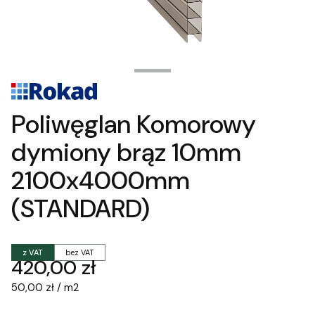
Poliwęglan Komorowy
dymiony brąz 10mm
2100x4000mm
(STANDARD)
z VAT
bez VAT
Cena
420,00 zł
50,00 zł / m2