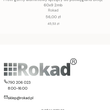
60x9 2mb
Rokad
Cena
56,00 zł
Cena
45,53 zł
790 206 023
8:00-16:00
sklep@rokad.pl