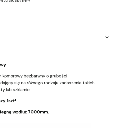
m od siedziby firmy.
owy
an komorowy bezbarwny o grubości
dający się na różnego rodzaju zadaszenia takich
aty lub szklarnie.
zy 1szt!
biegną wzdłuż 7000mm.