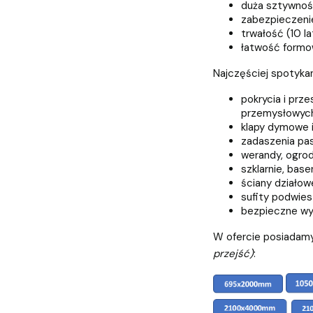
duża sztywno
zabezpieczeni
trwałość (10 la
łatwość formow
Najczęściej spotyka
pokrycia i prz
przemysłowych
klapy dymowe i 
zadaszenia pas
werandy, ogrod
szklarnie, base
ściany działow
sufity podwie
bezpieczne wyp
W ofercie posiadamy
przejść)
: