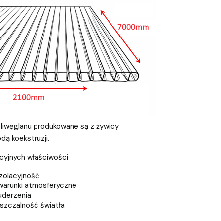
liwęglanu produkowane są z żywicy
ą koekstruzji.
kcyjnych właściwości
zolacyjność
warunki atmosferyczne
uderzenia
szczalność światła