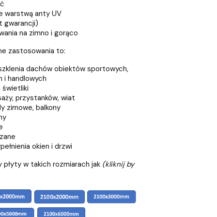
ść
e warstwą anty UV
t gwarancji)
ania na zimno i gorąco
ne zastosowania to:
eszklenia dachów obiektów sportowych,
 i handlowych
świetliki
aży, przystanków, wiat
y zimowe, balkony
ny
e
szane
ełnienia okien i drzwi
 płyty w takich rozmiarach jak
(kliknij by