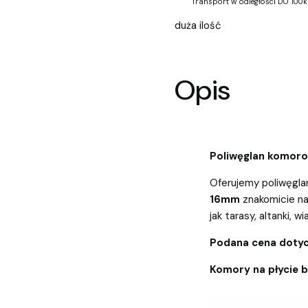
Transport w odległości DO 100k
duża ilość
Opis
Poliwęglan komor
Oferujemy poliwęgl
16mm
znakomicie na
jak tarasy, altanki, wi
Podana cena dotyc
Komory na płycie 