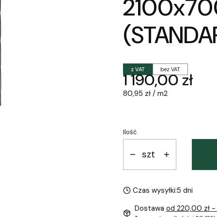
2100x7
(STANDA
z VAT
bez VAT
Cena
1 190,00 zł
80,95 zł / m2
Ilość
szt
Czas wysyłki:
5 dni
Dostawa
od 220,00 zł
-