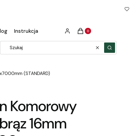
Produkty w koszyku: 0. Zob
log
Instrukcja
Zaloguj się
Koszyk
Wyczyść
Szukaj
100x7000mm (STANDARD)
an Komorowy
 brąz 16mm