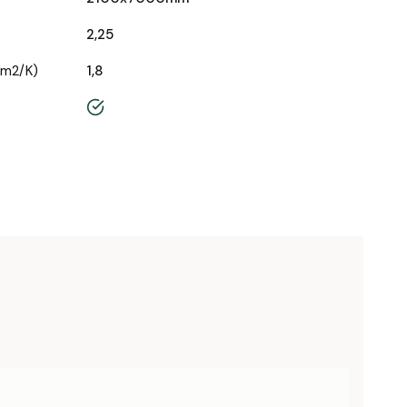
2,25
/m2/K)
1,8
tak