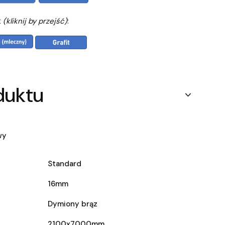
t
(kliknij by przejść)
:
duktu
wy
Standard
16mm
Dymiony brąz
2100x7000mm