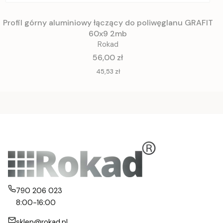
Profil górny aluminiowy łączący do poliwęglanu GRAFIT
60x9 2mb
Rokad
Cena
56,00 zł
Cena
45,53 zł
790 206 023
8:00-16:00
sklep@rokad.pl