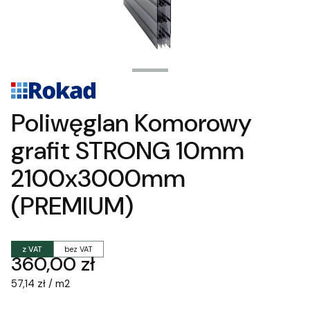
Poliwęglan Komorowy
grafit STRONG 10mm
2100x3000mm
(PREMIUM)
z VAT
bez VAT
Cena
360,00 zł
57,14 zł / m2