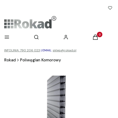
Otwórz wyszukiwarkę
Produkty w ko
Menu
Szukaj
Zaloguj się
Koszyk
INFOLINIA: 790 206 023
|
EMAIL:
sklep@rokad.pl
Rokad
Poliwęglan Komorowy