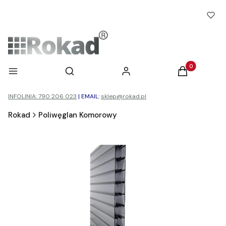
Otwórz wyszukiwarkę
Produkty w ko
Menu
Szukaj
Zaloguj się
Koszyk
INFOLINIA: 790 206 023
|
EMAIL:
sklep@rokad.pl
Rokad
Poliwęglan Komorowy