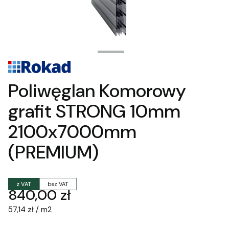
Poliwęglan Komorowy
grafit STRONG 10mm
2100x7000mm
(PREMIUM)
z VAT
bez VAT
Cena
840,00 zł
57,14 zł / m2