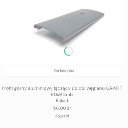
Do koszyka
Profil górny aluminiowy łączący do poliwęglanu GRAFIT
60x9 2mb
Rokad
Cena
56,00 zł
Cena
45,53 zł