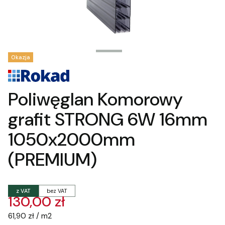
Tagi produktu
Okazja
Poliwęglan Komorowy
grafit STRONG 6W 16mm
1050x2000mm
(PREMIUM)
z VAT
bez VAT
130,00 zł
61,90 zł / m2