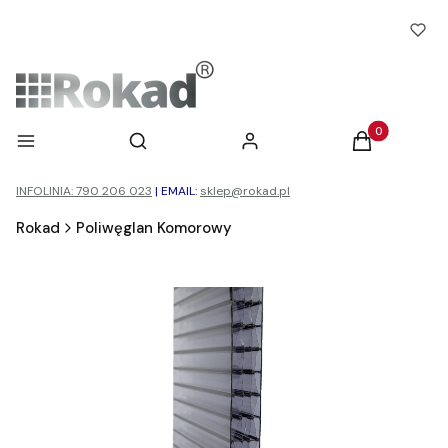
Otwórz wyszukiwarkę
Produkty w ko
Menu
Szukaj
Zaloguj się
Koszyk
INFOLINIA: 790 206 023
|
EMAIL:
sklep@rokad.pl
Rokad
Poliwęglan Komorowy