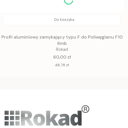
Do koszyka
Profil aluminiowy zamykający typu F do Poliwęglanu F10
6mb
Rokad
Cena
60,00 zł
Cena
48,78 zł