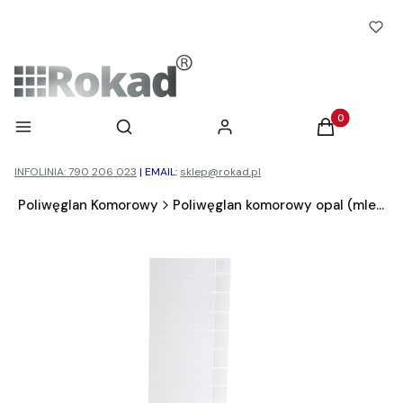
Otwórz wyszukiwarkę
Produkty w ko
Menu
Szukaj
Zaloguj się
Koszyk
INFOLINIA: 790 206 023
|
EMAIL:
sklep@rokad.pl
d
Poliwęglan Komorowy
Poliwęglan komorowy opal (mleczny)