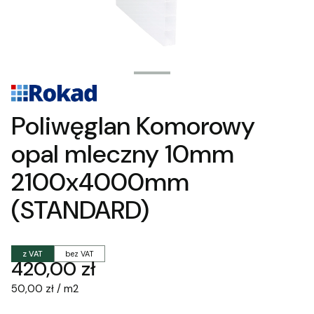
Poliwęglan Komorowy
opal mleczny 10mm
2100x4000mm
(STANDARD)
z VAT
bez VAT
Cena
420,00 zł
50,00 zł / m2