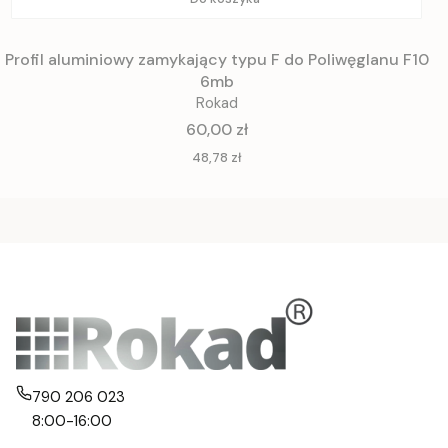
Profil aluminiowy zamykający typu F do Poliwęglanu F10
6mb
Rokad
Cena
60,00 zł
Cena
48,78 zł
790 206 023
8:00-16:00