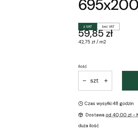
695x200
z VAT
bez VAT
Cena
59,85 zł
42,75 zł / m2
Ilość
szt
Czas wysyłki:
48 godzin
Dostawa
od 40,00 zł
- 
duża ilość