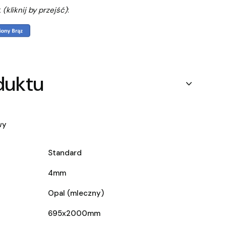
t
(kliknij by przejść)
:
duktu
wy
Standard
4mm
Opal (mleczny)
695x2000mm