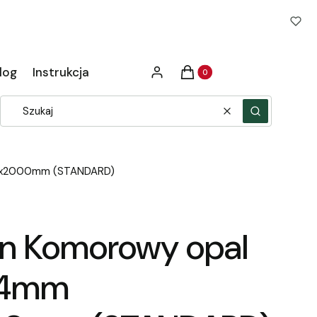
Produkty w koszyku: 0. Zob
log
Instrukcja
Zaloguj się
Koszyk
Wyczyść
Szukaj
95x2000mm (STANDARD)
an Komorowy opal
 4mm