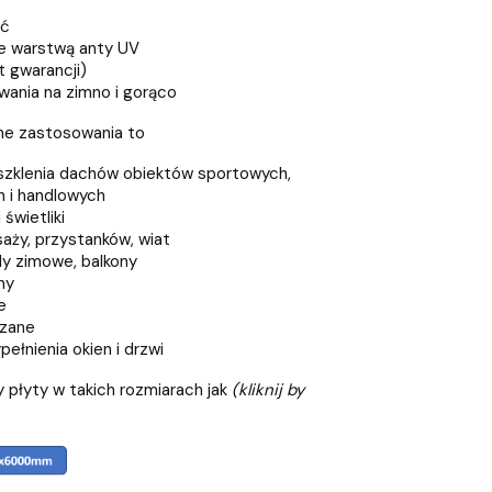
ść
e warstwą anty UV
t gwarancji)
ania na zimno i gorąco
ne zastosowania to
eszklenia dachów obiektów sportowych,
 i handlowych
świetliki
aży, przystanków, wiat
y zimowe, balkony
ny
e
szane
ełnienia okien i drzwi
 płyty w takich rozmiarach jak
(kliknij by