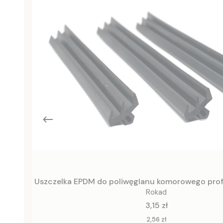
Uszczelka EPDM do poliwęglanu komorowego prof
Rokad
Cena
3,15 zł
Cena
2,56 zł