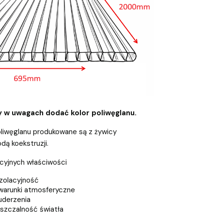
y w uwagach dodać kolor poliwęglanu.
liwęglanu produkowane są z żywicy
ą koekstruzji.
kcyjnych właściwości
zolacyjność
warunki atmosferyczne
uderzenia
szczalność światła