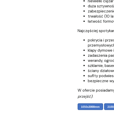
niewielki ciężar
duża sztywno
zabezpieczeni
trwałość (10 la
łatwość formow
Najczęściej spotyka
pokrycia i prz
przemysłowych
klapy dymowe i 
zadaszenia pas
werandy, ogrod
szklarnie, base
ściany działow
sufity podwie
bezpieczne wyp
W ofercie posiadamy
przejść)
: