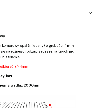
owy
n komorowy opal (mleczny) o grubości
4mm
się na różnego rodzaju zadaszenia takich jak
lub szklarnie.
odbierać +/-4mm
zy 1szt!
biegną wzdłuż 2000mm.