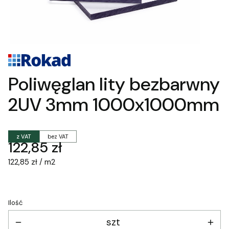
Poliwęglan lity bezbarwny
2UV 3mm 1000x1000mm
z VAT
bez VAT
Cena
122,85 zł
122,85 zł / m2
Ilość
szt