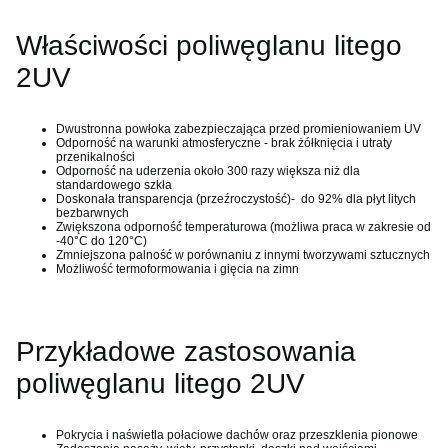
Właściwości poliwęglanu litego
2UV
Dwustronna powłoka zabezpieczająca przed promieniowaniem UV
Odporność na warunki atmosferyczne - brak żółknięcia i utraty
przenikalności
Odporność na uderzenia około 300 razy większa niż dla
standardowego szkła
Doskonała transparencja (przeźroczystość)- do 92% dla płyt litych
bezbarwnych
Zwiększona odporność temperaturowa (możliwa praca w zakresie od
-40°C do 120°C)
Zmniejszona palność w porównaniu z innymi tworzywami sztucznych
Możliwość termoformowania i gięcia na zimn
Przykładowe zastosowania
poliwęglanu litego 2UV
Pokrycia i naświetla połaciowe dachów oraz przeszklenia pionowe