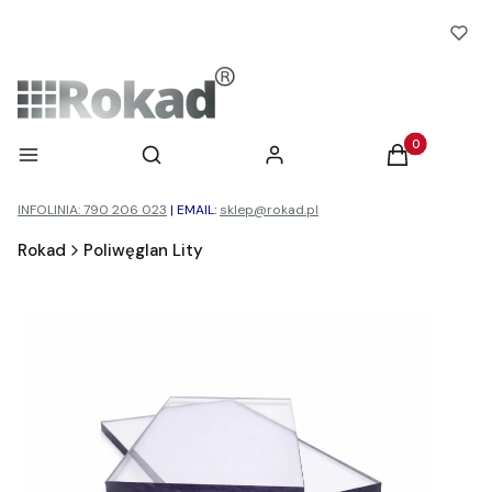
Otwórz wyszukiwarkę
Produkty w ko
Menu
Szukaj
Zaloguj się
Koszyk
INFOLINIA: 790 206 023
|
EMAIL:
sklep@rokad.pl
Rokad
Poliwęglan Lity