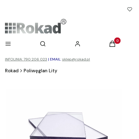
Otwórz wyszukiwarkę
Produkty w ko
Menu
Szukaj
Zaloguj się
Koszyk
INFOLINIA: 790 206 023
|
EMAIL:
sklep@rokad.pl
Rokad
Poliwęglan Lity