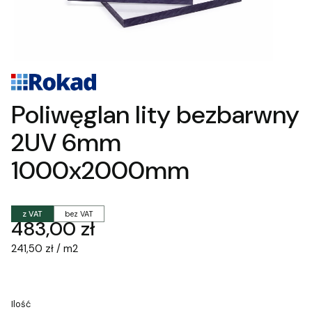
Poliwęglan lity bezbarwny
2UV 6mm
1000x2000mm
z VAT
bez VAT
Cena
483,00 zł
241,50 zł / m2
Ilość