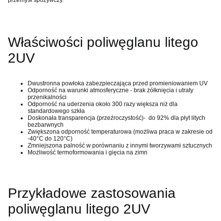
Właściwości poliwęglanu litego
2UV
Dwustronna powłoka zabezpieczająca przed promieniowaniem UV
Odporność na warunki atmosferyczne - brak żółknięcia i utraty
przenikalności
Odporność na uderzenia około 300 razy większa niż dla
standardowego szkła
Doskonała transparencja (przeźroczystość)- do 92% dla płyt litych
bezbarwnych
Zwiększona odporność temperaturowa (możliwa praca w zakresie od
-40°C do 120°C)
Zmniejszona palność w porównaniu z innymi tworzywami sztucznych
Możliwość termoformowania i gięcia na zimn
Przykładowe zastosowania
poliwęglanu litego 2UV