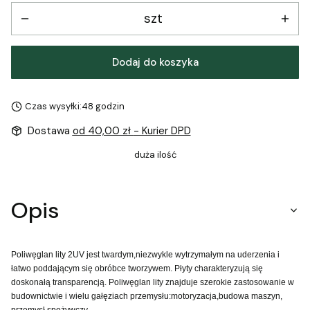
szt
Dodaj do koszyka
Czas wysyłki:
48 godzin
Dostawa
od 40,00 zł
- Kurier DPD
duża ilość
Opis
Poliwęglan lity 2UV jest twardym,niezwykle wytrzymałym na uderzenia i
łatwo poddającym się obróbce tworzywem. Płyty charakteryzują się
doskonałą transparencją. Poliwęglan lity znajduje szerokie zastosowanie w
budownictwie i wielu gałęziach przemysłu:motoryzacja,budowa maszyn,
przemysł spożywczy.