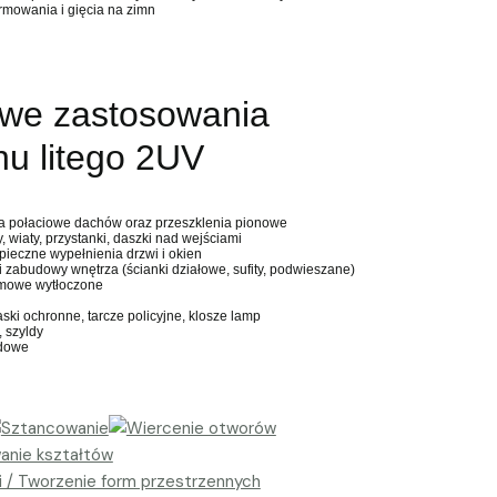
rmowania i gięcia na zimn
owe zastosowania
nu litego 2UV
tla połaciowe dachów oraz przeszklenia pionowe
 wiaty, przystanki, daszki nad wejściami
pieczne wypełnienia drzwi i okien
i zabudowy wnętrza (ścianki działowe, sufity, podwieszane)
dymowe wytłoczone
ki ochronne, tarcze policyjne, klosze lamp
 szyldy
dowe