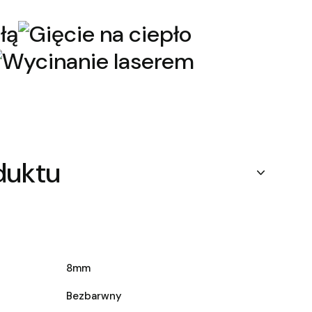
duktu
8mm
Bezbarwny