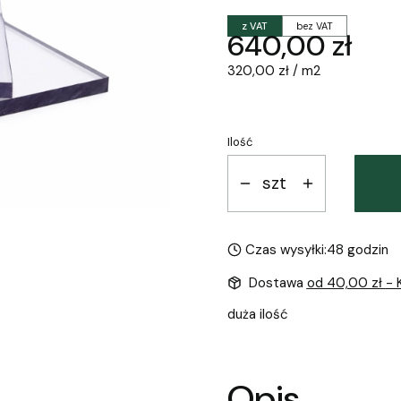
z VAT
bez VAT
Cena
640,00 zł
320,00 zł / m2
Ilość
szt
Czas wysyłki:
48 godzin
Dostawa
od 40,00 zł
- 
duża ilość
Opis