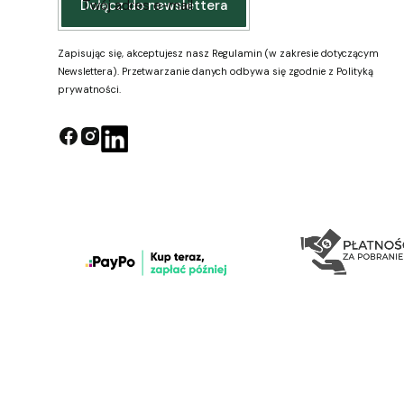
Twój adres e-mail
Dołącz do newslettera
Zapisując się, akceptujesz nasz Regulamin (w zakresie dotyczącym
Newslettera). Przetwarzanie danych odbywa się zgodnie z Polityką
prywatności.