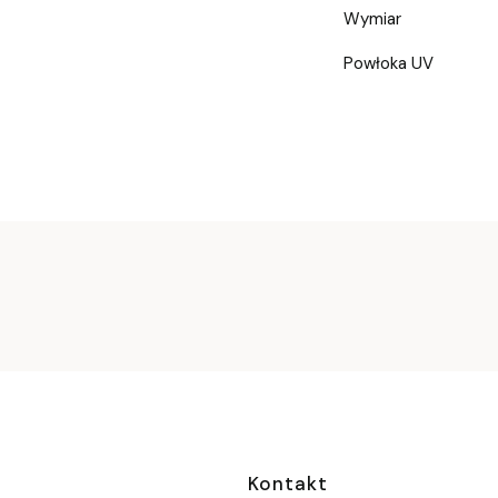
Wymiar
Powłoka UV
Linki w stopc
Kontakt