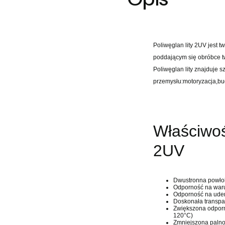
Poliwęglan lity 2UV jest 
poddającym się obróbce tw
Poliwęglan lity znajduje 
przemysłu:motoryzacja,b
Właściwoś
2UV
Dwustronna powło
Odporność na warun
Odporność na uder
Doskonała transpar
Zwiększona odporn
120°C)
Zmniejszona palno