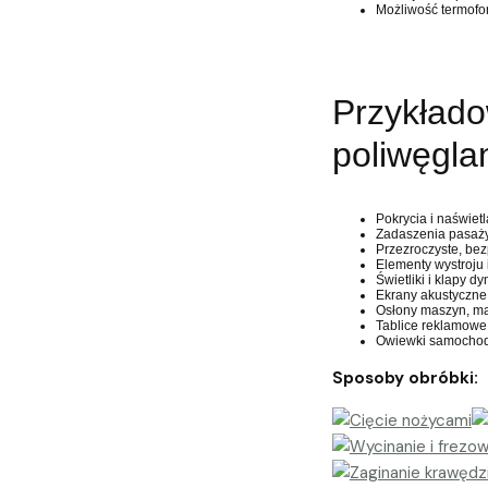
Możliwość termofo
Przykład
poliwęgla
Pokrycia i naświe
Zadaszenia pasaży,
Przezroczyste, bez
Elementy wystroju 
Świetliki i klapy 
Ekrany akustyczne
Osłony maszyn, mas
Tablice reklamowe,
Owiewki samocho
Sposoby obróbki: