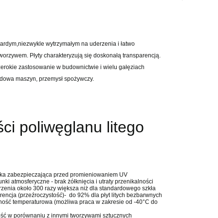
twardym,niezwykle wytrzymałym na uderzenia i łatwo
orzywem. Płyty charakteryzują się doskonałą transparencją.
szerokie zastosowanie w budownictwie i wielu gałęziach
udowa maszyn, przemysł spożywczy.
ci poliwęglanu litego
ka zabezpieczająca przed promieniowaniem UV
ki atmosferyczne - brak żółknięcia i utraty przenikalności
zenia około 300 razy większa niż dla standardowego szkła
encja (przeźroczystość)- do 92% dla płyt litych bezbarwnych
ość temperaturowa (możliwa praca w zakresie od -40°C do
ść w porównaniu z innymi tworzywami sztucznych