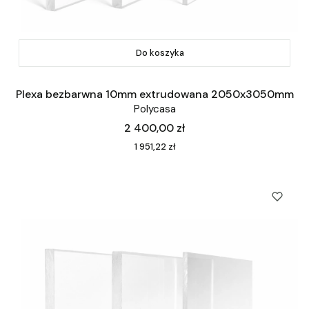
Do koszyka
Plexa bezbarwna 10mm extrudowana 2050x3050mm
Polycasa
Cena
2 400,00 zł
Cena
1 951,22 zł