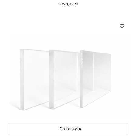
Cena
1 024,39 zł
Do koszyka