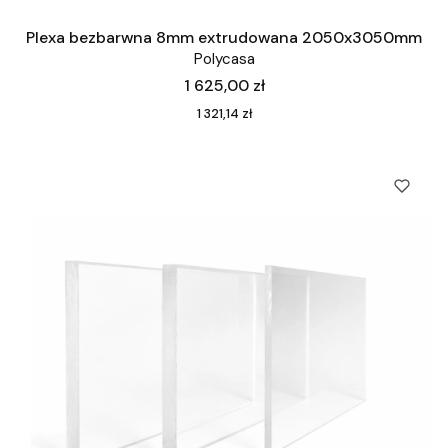
Plexa bezbarwna 8mm extrudowana 2050x3050mm
Polycasa
Cena
1 625,00 zł
Cena
1 321,14 zł