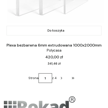
Do koszyka
Plexa bezbarwna 6mm extrudowana 1000x2000mm
Polycasa
Cena
420,00 zł
Cena
341,46 zł
Strona
z 4
Przejdź do ostatniej st