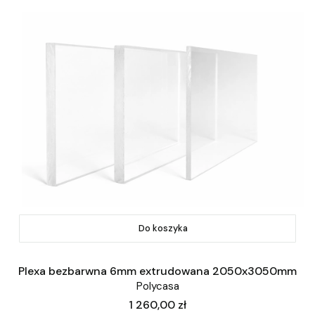
Do koszyka
Plexa bezbarwna 6mm extrudowana 2050x3050mm
Polycasa
Cena
1 260,00 zł