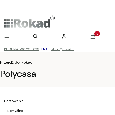
Otwórz wyszukiwarkę
Produkty w ko
Menu
Szukaj
Zaloguj się
Koszyk
INFOLINIA: 790 206 023
|
EMAIL:
sklep@rokad.pl
Przejdź do:
Rokad
Polycasa
Lista produktów
Sortowanie:
Domyślne