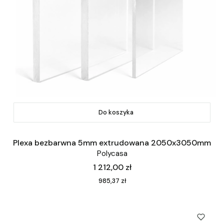
Do koszyka
Plexa bezbarwna 5mm extrudowana 2050x3050mm
Polycasa
Cena
1 212,00 zł
Cena
985,37 zł