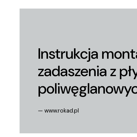
Instrukcja mon
zadaszenia z pł
poliwęglanowy
— www.rokad.pl