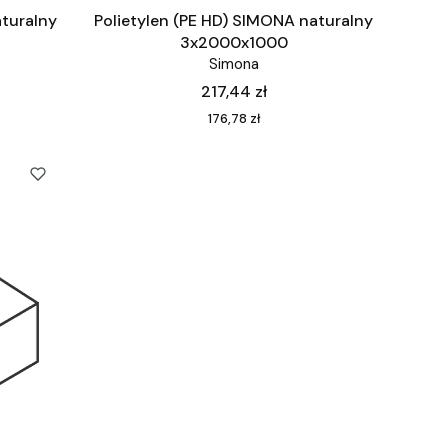
aturalny
Polietylen (PE HD) SIMONA naturalny
3x2000x1000
Simona
Cena
217,44 zł
Cena
176,78 zł