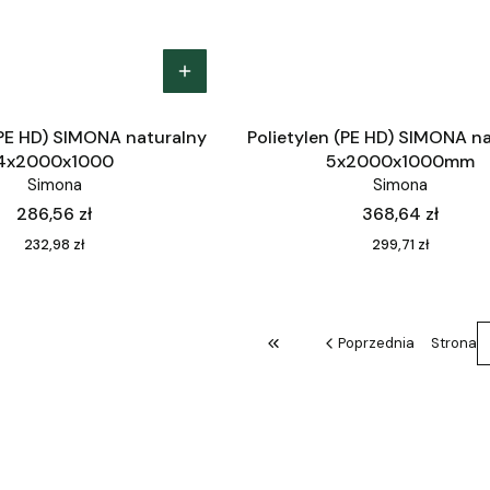
(PE HD) SIMONA naturalny
Polietylen (PE HD) SIMONA n
4x2000x1000
5x2000x1000mm
Simona
Simona
Cena
Cena
286,56 zł
368,64 zł
Cena
Cena
232,98 zł
299,71 zł
Poprzednia
Strona
Wróć do pierwszej strony z pro