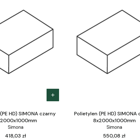
n (PE HD) SIMONA czarny
Polietylen (PE HD) SIMONA 
x2000x1000mm
8x2000x1000mm
Simona
Simona
Cena
Cena
418,03 zł
550,08 zł