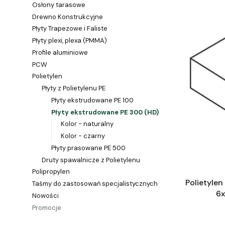
Osłony tarasowe
Drewno Konstrukcyjne
Płyty Trapezowe i Faliste
Płyty plexi, plexa (PMMA)
Profile aluminiowe
PCW
Polietylen
Płyty z Polietylenu PE
Płyty ekstrudowane PE 100
Płyty ekstrudowane PE 300 (HD)
Kolor - naturalny
Kolor - czarny
Płyty prasowane PE 500
Druty spawalnicze z Polietylenu
Polipropylen
Polietyle
Taśmy do zastosowań specjalistycznych
6
Nowości
Promocje
Koniec menu