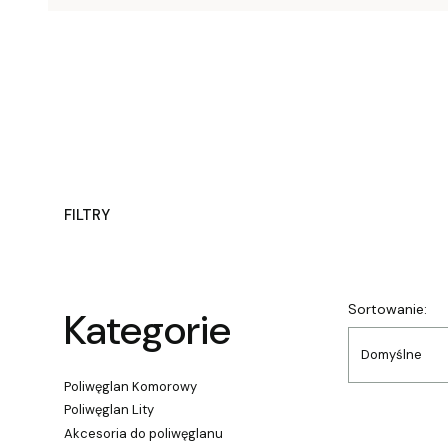
FILTRY
Koniec filtrów
Lista
Sortowanie:
Kategorie
Domyślne
Poliwęglan Komorowy
Poliwęglan Lity
Akcesoria do poliwęglanu