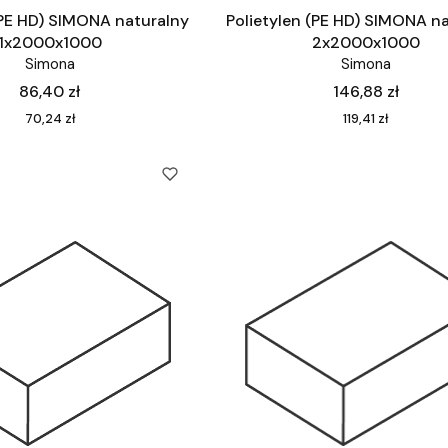
(PE HD) SIMONA naturalny
Polietylen (PE HD) SIMONA n
1x2000x1000
2x2000x1000
Simona
Simona
Cena
Cena
86,40 zł
146,88 zł
Cena
Cena
70,24 zł
119,41 zł