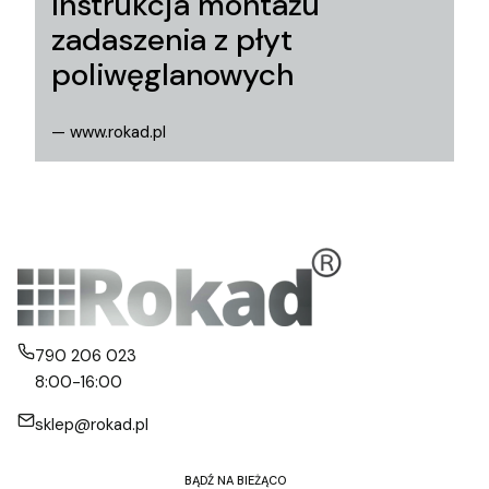
Instrukcja montażu
zadaszenia z płyt
poliwęglanowych
— www.rokad.pl
790 206 023
8:00-16:00
sklep@rokad.pl
BĄDŹ NA BIEŻĄCO