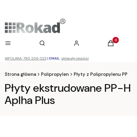
Otwórz wyszukiwarkę
Produkty w ko
Menu
Szukaj
Zaloguj się
Koszyk
INFOLINIA: 790 206 023
|
EMAIL:
sklep@rokad.pl
Strona główna
Polipropylen
Płyty z Polipropylenu PP
Płyty ekstrudowane PP-H
Aplha Plus