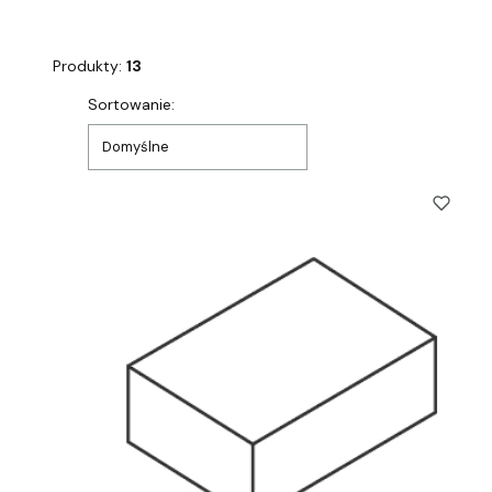
Produkty:
13
Lista produktów
Sortowanie:
Domyślne