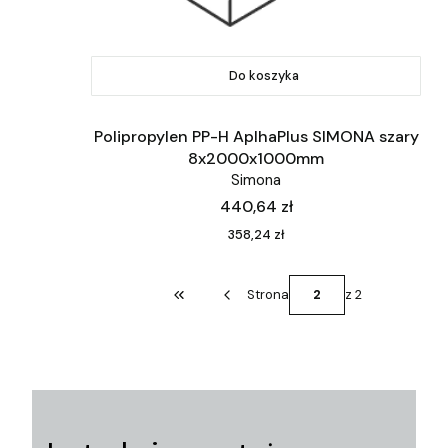
Do koszyka
Polipropylen PP-H AplhaPlus SIMONA szary
8x2000x1000mm
Simona
Cena
440,64 zł
Cena
358,24 zł
Strona
z 2
Wróć do pierwszej strony z produktami