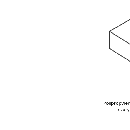
Polipropyle
szar