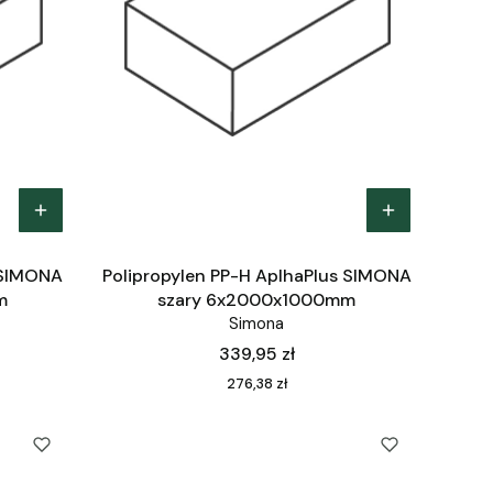
 SIMONA
Polipropylen PP-H AplhaPlus SIMONA
m
szary 6x2000x1000mm
Simona
Cena
339,95 zł
Cena
276,38 zł