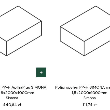
n PP-H AplhaPlus SIMONA
Polipropylen PP-H SIMONA na
y 8x2000x1000mm
1,5x2000x1000mm
Simona
Simona
Cena
Cena
440,64 zł
111,74 zł