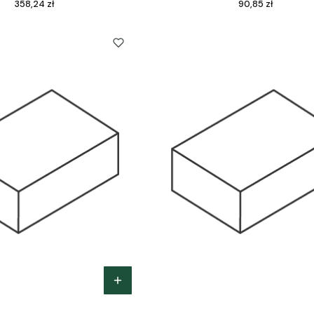
Cena
Cena
358,24 zł
90,85 zł