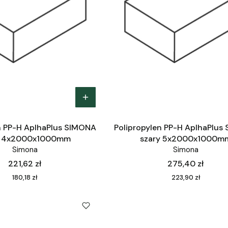
n PP-H AplhaPlus SIMONA
Polipropylen PP-H AplhaPlus
y 4x2000x1000mm
szary 5x2000x1000m
Simona
Simona
Cena
Cena
221,62 zł
275,40 zł
Cena
Cena
180,18 zł
223,90 zł