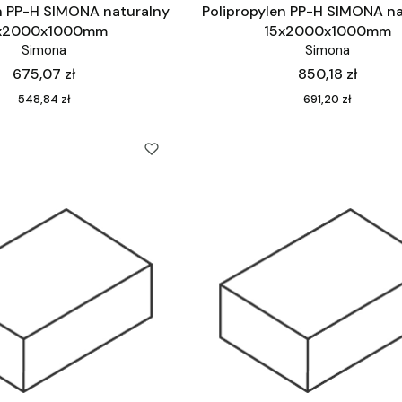
n PP-H SIMONA naturalny
Polipropylen PP-H SIMONA na
x2000x1000mm
15x2000x1000mm
Simona
Simona
Cena
Cena
675,07 zł
850,18 zł
Cena
Cena
548,84 zł
691,20 zł