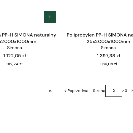
n PP-H SIMONA naturalny
Polipropylen PP-H SIMONA na
x2000x1000mm
25x2000x1000mm
Simona
Simona
Cena
Cena
1 122,05 zł
1 397,38 zł
Cena
Cena
912,24 zł
1 136,08 zł
Poprzednia
Strona
z 3
Wróć do pierwszej strony z produktami