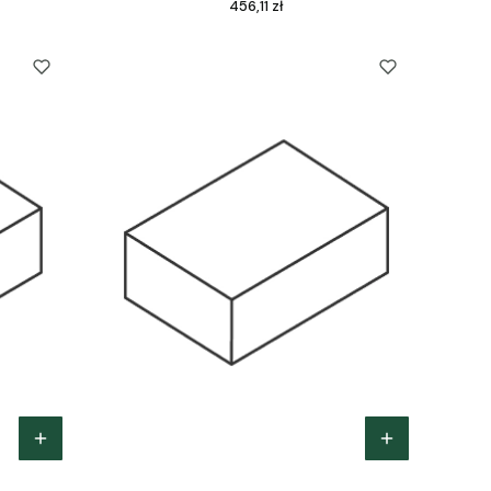
Cena
456,11 zł