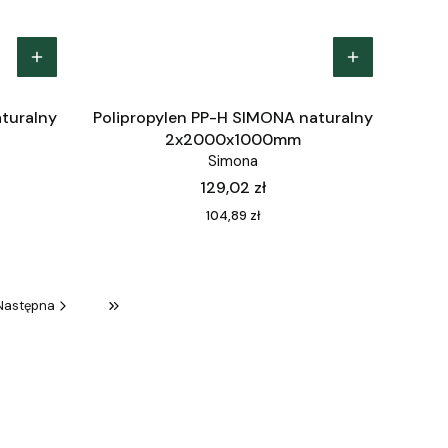
turalny
Polipropylen PP-H SIMONA naturalny
2x2000x1000mm
Simona
Cena
129,02 zł
Cena
104,89 zł
Następna
Przejdź do ostatniej strony z produktami