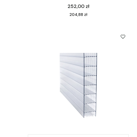
Cena
252,00 zł
Cena
204,88 zł