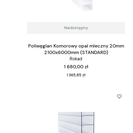
Niedostępny
Poliwęglan Komorowy opal mleczny 20mm
2100x6000mm (STANDARD)
Rokad
Cena
1 680,00 zł
Cena
1 365,85 zł