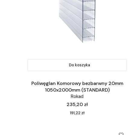
Do koszyka
Poliwęglan Komorowy bezbarwny 20mm
1050x2000mm (STANDARD)
Rokad
Cena
235,20 zł
Cena
191,22 zł