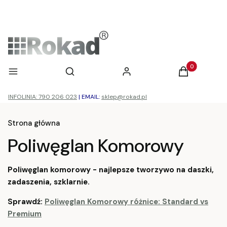
Otwórz wyszukiwarkę
Produkty w ko
Menu
Szukaj
Zaloguj się
Koszyk
INFOLINIA: 790 206 023
|
EMAIL:
sklep@rokad.pl
Strona główna
Poliwęglan Komorowy
Poliwęglan komorowy - najlepsze tworzywo na daszki,
zadaszenia, szklarnie.
Sprawdź:
Poliwęglan Komorowy różnice: Standard vs
Premium