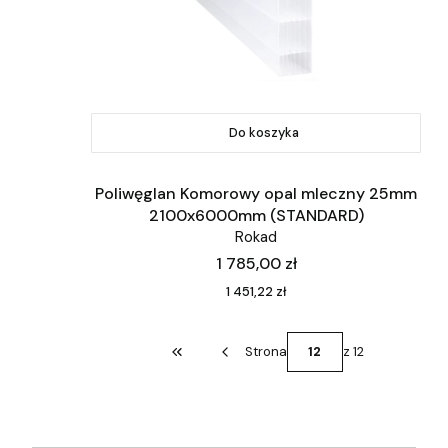
Do koszyka
Poliwęglan Komorowy opal mleczny 25mm
2100x6000mm (STANDARD)
Rokad
Cena
1 785,00 zł
Cena
1 451,22 zł
Strona
z 12
Wróć do pierwszej strony z produktami