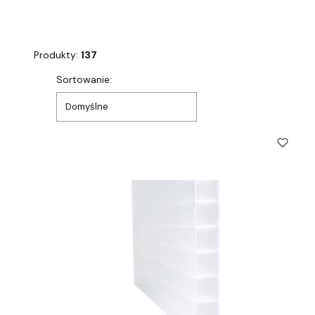
Produkty:
137
Lista produktów
Sortowanie:
Domyślne