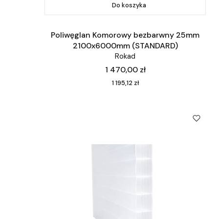
Do koszyka
Poliwęglan Komorowy bezbarwny 25mm
2100x6000mm (STANDARD)
Rokad
Cena
1 470,00 zł
Cena
1 195,12 zł