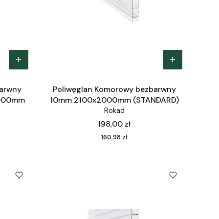
barwny
Poliwęglan Komorowy bezbarwny
000mm
10mm 2100x2000mm (STANDARD)
Rokad
Cena
198,00 zł
Cena
160,98 zł