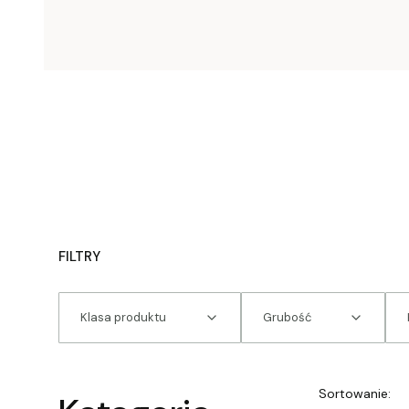
FILTRY
Klasa produktu
Grubość
Koniec filtrów
Lista
Sortowanie: