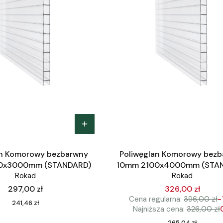
an Komorowy bezbarwny
Poliwęglan Komorowy bez
0x3000mm (STANDARD)
10mm 2100x4000mm (STA
Rokad
Rokad
Cena
297,00 zł
326,00 zł
Cena regularna:
396,00 zł
-
Cena
241,46 zł
Najniższa cena:
326,00 zł
Cena
265,04 zł