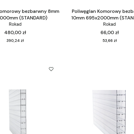
 Komorowy bezbarwny 8mm
Poliwęglan Komorowy bez
6000mm (STANDARD)
10mm 695x2000mm (STAN
Rokad
Rokad
Cena
Cena
480,00 zł
66,00 zł
Cena
Cena
390,24 zł
53,66 zł