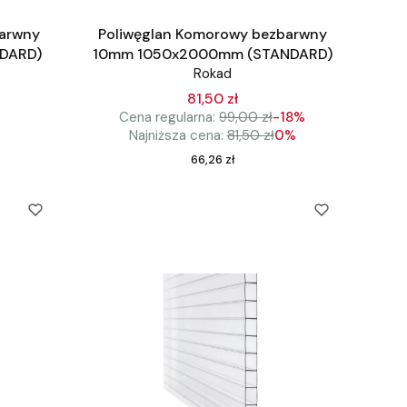
barwny
Poliwęglan Komorowy bezbarwny
DARD)
10mm 1050x2000mm (STANDARD)
Rokad
81,50 zł
Cena regularna:
99,00 zł
-18%
Najniższa cena:
81,50 zł
0%
Cena
66,26 zł