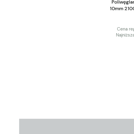
Poliwęgl
10mm 210
Cena reg
Najniższ