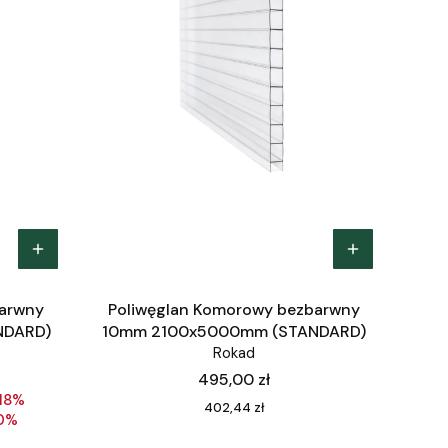
barwny
Poliwęglan Komorowy bezbarwny
NDARD)
10mm 2100x5000mm (STANDARD)
Rokad
Cena
495,00 zł
18%
Cena
402,44 zł
0%