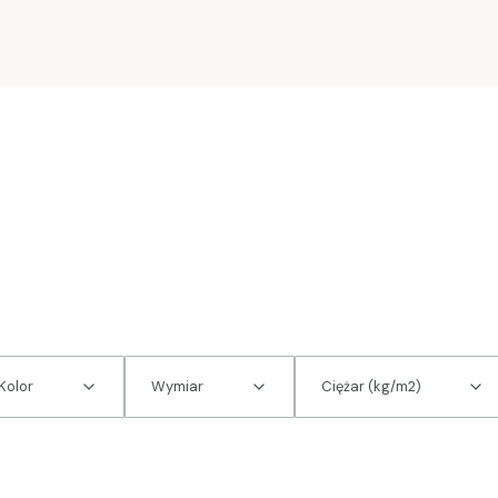
Kolor
Wymiar
Ciężar (kg/m2)
 produktów