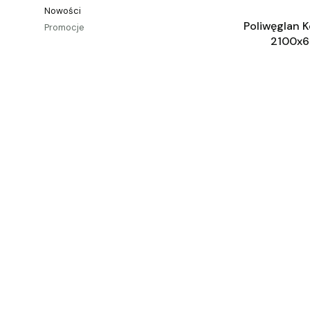
Nowości
Poliwęglan
Promocje
2100x
Koniec menu