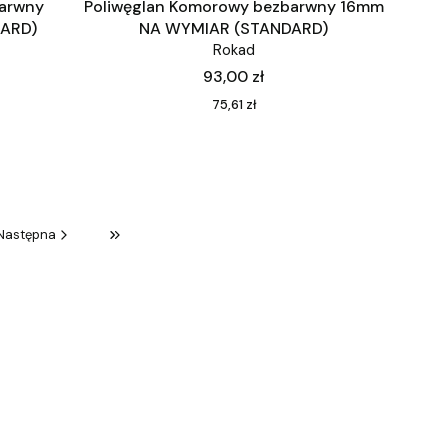
barwny
Poliwęglan Komorowy bezbarwny 16mm
ARD)
NA WYMIAR (STANDARD)
Rokad
Cena
93,00 zł
Cena
75,61 zł
Następna
Przejdź do ostatniej strony z produktami