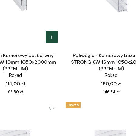
an Komorowy bezbarwny
Poliwęglan Komorowy bez
W 10mm 1050x2000mm
STRONG 6W 16mm 1050x2
(PREMIUM)
(PREMIUM)
Rokad
Rokad
Cena
Cena
115,00 zł
180,00 zł
Cena
Cena
93,50 zł
146,34 zł
Okazja