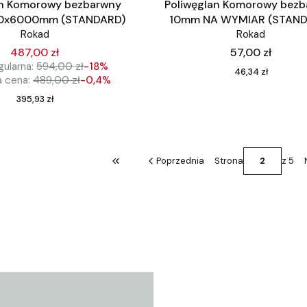
an Komorowy bezbarwny
Poliwęglan Komorowy bez
0x6000mm (STANDARD)
10mm NA WYMIAR (STAND
Rokad
Rokad
Cena
487,00 zł
57,00 zł
ularna:
594,00 zł
-18%
Cena
46,34 zł
a cena:
489,00 zł
-0,4%
Cena
395,93 zł
Poprzednia
Strona
z 5
Wróć do pierwszej strony z produktami