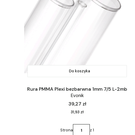
Do koszyka
Rura PMMA Plexi bezbarwna 1mm 7/5 L-2mb
Evonik
Cena
39,27 zł
Cena
31,93 zł
Strona
z 1