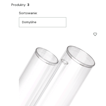
Produkty:
3
Lista produktów
Sortowanie:
Domyślne