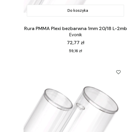
Do koszyka
Rura PMMA Plexi bezbarwna 1mm 20/18 L-2mb
Evonik
Cena
72,77 zł
Cena
59,16 zł