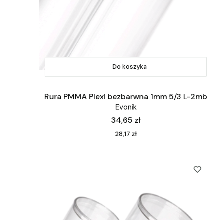
Do koszyka
Rura PMMA Plexi bezbarwna 1mm 5/3 L-2mb
Evonik
Cena
34,65 zł
Cena
28,17 zł