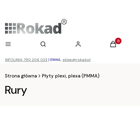
Otwórz wyszukiwarkę
Produkty w ko
Menu
Szukaj
Zaloguj się
Koszyk
INFOLINIA: 790 206 023
|
EMAIL:
sklep@rokad.pl
Strona główna
Płyty plexi, plexa (PMMA)
Rury