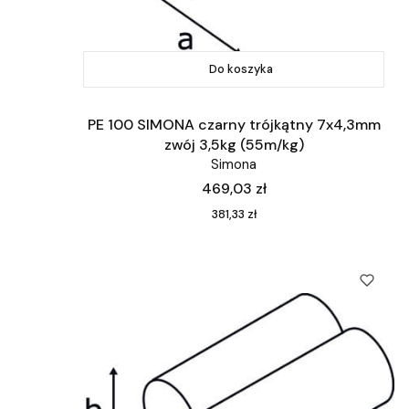
Do koszyka
PE 100 SIMONA czarny trójkątny 7x4,3mm
zwój 3,5kg (55m/kg)
Simona
Cena
469,03 zł
Cena
381,33 zł