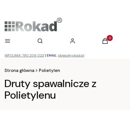
Otwórz wyszukiwarkę
Produkty w ko
Menu
Szukaj
Zaloguj się
Koszyk
INFOLINIA: 790 206 023
|
EMAIL:
sklep@rokad.pl
Strona główna
Polietylen
Druty spawalnicze z
Polietylenu