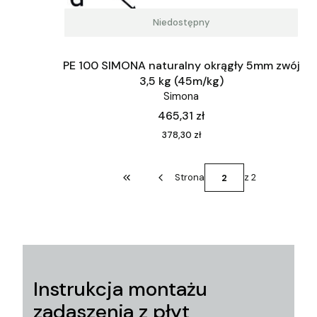
Niedostępny
PE 100 SIMONA naturalny okrągły 5mm zwój
3,5 kg (45m/kg)
Simona
Cena
465,31 zł
Cena
378,30 zł
Strona
z 2
Wróć do pierwszej strony z produktami
Instrukcja montażu
zadaszenia z płyt