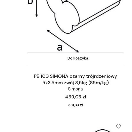
Do koszyka
PE 100 SIMONA czarny trójrdzeniowy
5x3,5mm zwój 3,5kg (85m/kg)
Simona
Cena
469,03 zł
Cena
381,33 zł