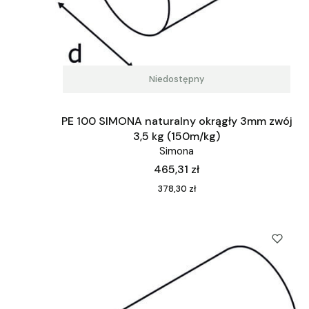
Niedostępny
PE 100 SIMONA naturalny okrągły 3mm zwój
3,5 kg (150m/kg)
Simona
Cena
465,31 zł
Cena
378,30 zł