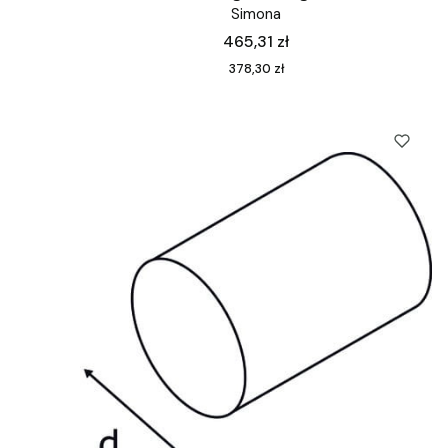
Simona
Cena
465,31 zł
Cena
378,30 zł