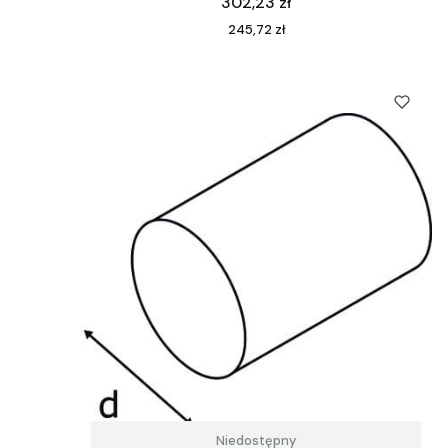
Cena
302,23 zł
Cena
245,72 zł
Niedostępny