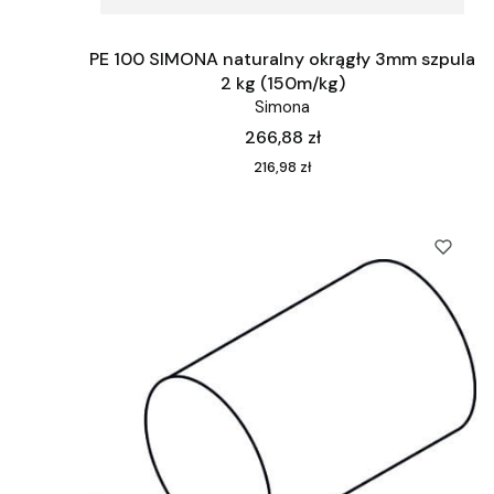
PE 100 SIMONA naturalny okrągły 3mm szpula
2 kg (150m/kg)
Simona
Cena
266,88 zł
Cena
216,98 zł