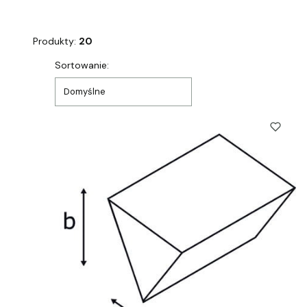
Produkty:
20
Lista produktów
Sortowanie:
Domyślne