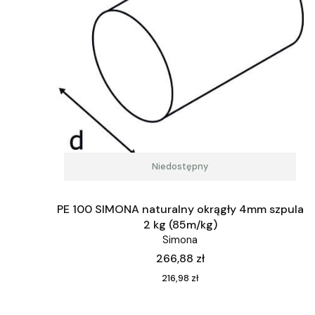
Niedostępny
PE 100 SIMONA naturalny okrągły 4mm szpula
2 kg (85m/kg)
Simona
Cena
266,88 zł
Cena
216,98 zł