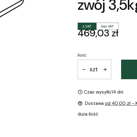
zwój 3,5
z VAT
bez VAT
Cena
469,03 zł
Ilość
szt
Czas wysyłki:
14 dni
Dostawa
od 40,00 zł
- 
duża ilość