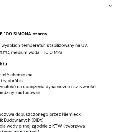
PE 100 SIMONA czarny
 wysokich temperatur, stabilizowany na UV,
, 20°C, medium woda = 10,0 MPa
ktu
ność chemiczna
try obróbki
małość na obciążenia dynamiczne i sztywność
iedziny zastosowań
oczywa dopuszczonego przez Niemiecki
ik Budowlanych (DIBt)
dla wody pitnej zgodnie z KTW (tworzywa
ktorze wody pitnej)