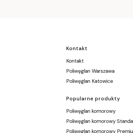
Linki w stopc
Kontakt
Kontakt
Poliwęglan Warszawa
Poliwęglan Katowice
Popularne produkty
Poliwęglan komorowy
Poliwęglan komorowy Standa
Poliwęglan komorowy Premi