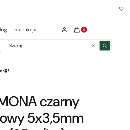
Produkty w koszyku: 0. Zob
log
Instrukcja
Zaloguj się
Koszyk
Wyczyść
Szukaj
m/kg)
IMONA czarny
niowy 5x3,5mm