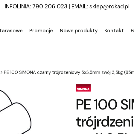
INFOLINIA: 790 206 023
|
EMAIL:
sklep@rokad.pl
 tarasowe
Promocje
Nowe produkty
Kontakt
B
PE 100 SIMONA czarny trójrdzeniowy 5x3,5mm zwój 3,5kg (85
PE 100 S
trójrdze