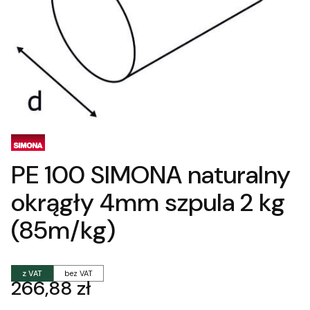
PE 100 SIMONA naturalny
okrągły 4mm szpula 2 kg
(85m/kg)
z VAT
bez VAT
Cena
266,88 zł