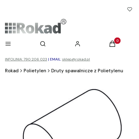
Otwórz wyszukiwarkę
Produkty w ko
Menu
Szukaj
Zaloguj się
Koszyk
INFOLINIA: 790 206 023
|
EMAIL:
sklep@rokad.pl
Rokad
Polietylen
Druty spawalnicze z Polietylenu