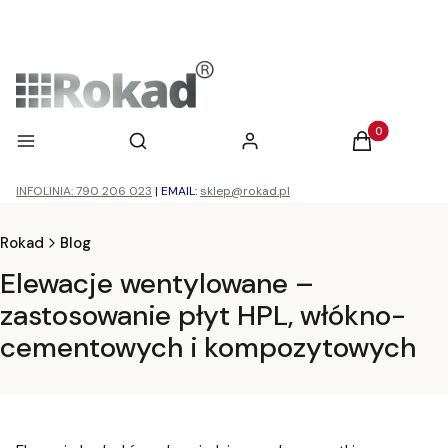
Otwórz wyszukiwarkę
Produkty w ko
Menu
Szukaj
Zaloguj się
Koszyk
INFOLINIA: 790 206 023
|
EMAIL:
sklep@rokad.pl
Rokad
Blog
Elewacje wentylowane –
zastosowanie płyt HPL, włókno-
cementowych i kompozytowych