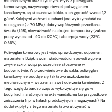
mechanicznymi oraz fizycznymi. Płyty z poliwęglanu
komorowego, nazywanego również poliwęglanem
kanalikowym, są stosunkowo lekkie, a ich gęstość wynosi 1,2
g/cm³. Kolejnymi ważnymi cechami jest wytrzymałość na
rozciąganie (﹥70 MPa), dobry współczynnik przenikania
światła (1,58), niewrażliwość na skrajne temperatury (zakres
pracy wynosi od -40 do 120ºC) i absorpcja wody (23ºC –
0,36%).
Poliwęglan komorowy jest więc sprawdzonym, odpornym
materiałem. Dzięki swoim właściwościom powoli wypiera
zwykłe szkło, wciąż powszechnie stosowane w
budownictwie. W przeciwieństwie do szkła, poliwęglan
kanalikowy nie poddaje się tak łatwo uszkodzeniom
mechanicznym – wytrzyma nawet uderzenia kamieniem. Z
tego względu bardzo często wykorzystuje się go w
budynkach narażonych na akty wandalizmu lub przypadkowe
zniszczenia (np. w halach produkcyjnych i magazynach). Na
dodatek płyty z tego materiału łatwo utrzymać w