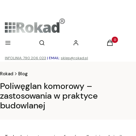
Otwórz wyszukiwarkę
Produkty w ko
Menu
Szukaj
Zaloguj się
Koszyk
INFOLINIA: 790 206 023
|
EMAIL:
sklep@rokad.pl
Rokad
Blog
Poliwęglan komorowy –
zastosowania w praktyce
budowlanej