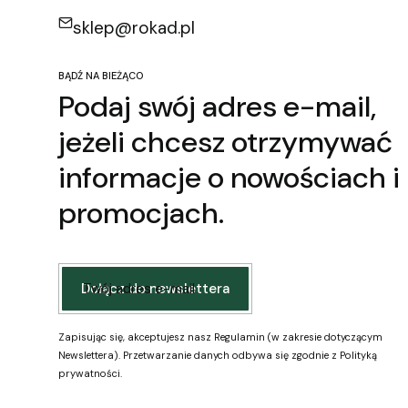
sklep@rokad.pl
BĄDŹ NA BIEŻĄCO
Podaj swój adres e-mail,
jeżeli chcesz otrzymywać
informacje o nowościach i
promocjach.
Twój adres e-mail
Dołącz do newslettera
Zapisując się, akceptujesz nasz Regulamin (w zakresie dotyczącym
Newslettera). Przetwarzanie danych odbywa się zgodnie z Polityką
prywatności.