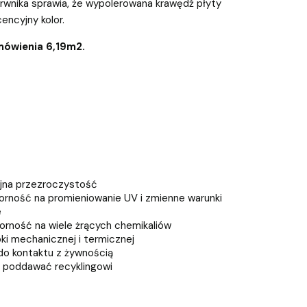
arwnika sprawia, że wypolerowana krawędź płyty
encyjny kolor.
mówienia 6,19m2.
jna przezroczystość
rność na promieniowanie UV i zmienne warunki
e
rność na wiele żrących chemikaliów
i mechanicznej i termicznej
o kontaktu z żywnością
o poddawać recyklingowi