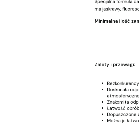
Specjalna formuła b
ma jaskrawy, fluoresc
Minimalna ilość za
Zalety i przewagi:
Bezkonkurency
Doskonała odpo
atmosferyczn
Znakomita odpo
Łatwość obróbk
Dopuszczone d
Można je łatw