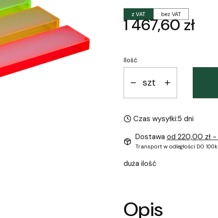
z VAT
bez VAT
Cena
1 467,60 zł
Ilość
szt
Czas wysyłki:
5 dni
Dostawa
od 220,00 zł
-
Transport w odległości DO 100k
duża ilość
Opis