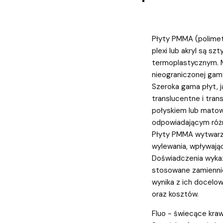
Płyty PMMA (polimeta
plexi lub akryl są s
termoplastycznym. M
nieograniczonej gamy
Szeroka gama płyt, j
translucentne i tra
połyskiem lub matow
odpowiadającym róż
Płyty PMMA wytwarza
wylewania, wpływają
Doświadczenia wykaz
stosowane zamiennie
wynika z ich docel
oraz kosztów.
Fluo - świecące kraw