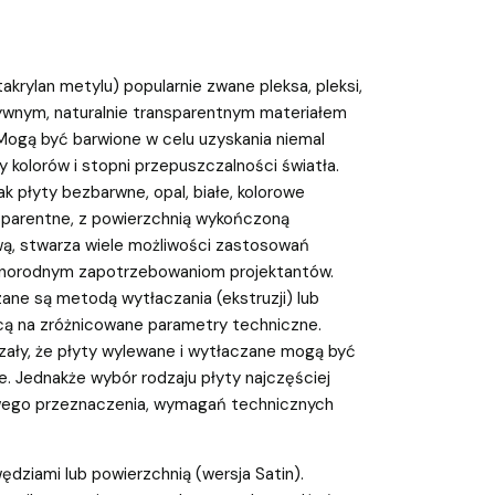
krylan metylu) popularnie zwane pleksa, pleksi,
ztywnym, naturalnie transparentnym materiałem
ogą być barwione w celu uzyskania niemal
 kolorów i stopni przepuszczalności światła.
ak płyty bezbarwne, opal, białe, kolorowe
nsparentne, z powierzchnią wykończoną
ą, stwarza wiele możliwości zastosowań
norodnym zapotrzebowaniom projektantów.
ne są metodą wytłaczania (ekstruzji) lub
cą na zróżnicowane parametry techniczne.
ały, że płyty wylewane i wytłaczane mogą być
. Jednakże wybór rodzaju płyty najczęściej
owego przeznaczenia, wymagań technicznych
ędziami lub powierzchnią (wersja Satin).