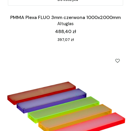
PMMA Plexa FLUO 3mm czerwona 1000x2000mm
Altuglas
Cena
488,40 zł
Cena
397,07 zł