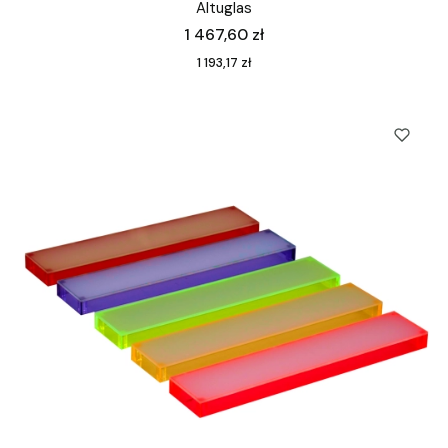
Altuglas
Cena
1 467,60 zł
Cena
1 193,17 zł