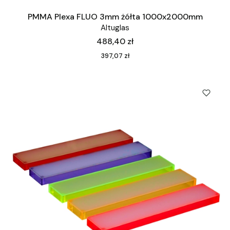
PMMA Plexa FLUO 3mm żółta 1000x2000mm
Altuglas
Cena
488,40 zł
Cena
397,07 zł