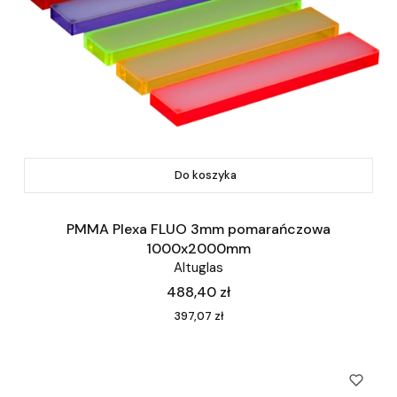
Do koszyka
PMMA Plexa FLUO 3mm pomarańczowa
1000x2000mm
Altuglas
Cena
488,40 zł
Cena
397,07 zł