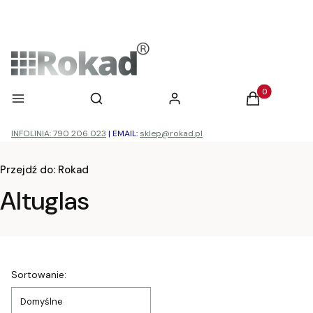
Otwórz wyszukiwarkę
Produkty w ko
Menu
Szukaj
Zaloguj się
Koszyk
INFOLINIA: 790 206 023
|
EMAIL:
sklep@rokad.pl
Przejdź do:
Rokad
Altuglas
Lista produktów
Sortowanie:
Domyślne