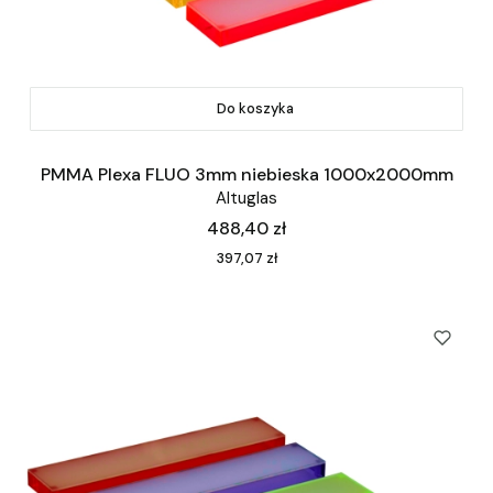
Do koszyka
PMMA Plexa FLUO 3mm niebieska 1000x2000mm
Altuglas
Cena
488,40 zł
Cena
397,07 zł