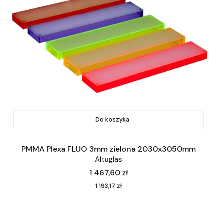
Do koszyka
PMMA Plexa FLUO 3mm zielona 2030x3050mm
Altuglas
Cena
1 467,60 zł
Cena
1 193,17 zł