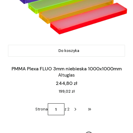
Do koszyka
PMMA Plexa FLUO 3mm niebieska 1000x1000mm
Altuglas
Cena
244,80 zł
Cena
199,02 zł
Strona
z 2
Przejdź do ostatniej st