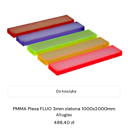
Do koszyka
PMMA Plexa FLUO 3mm zielona 1000x2000mm
Altuglas
Cena
488,40 zł