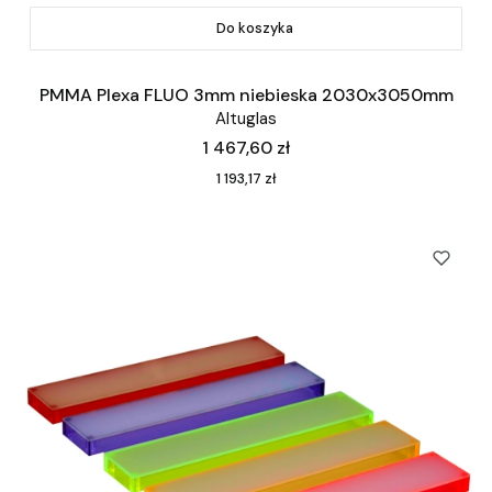
Do koszyka
PMMA Plexa FLUO 3mm niebieska 2030x3050mm
Altuglas
Cena
1 467,60 zł
Cena
1 193,17 zł