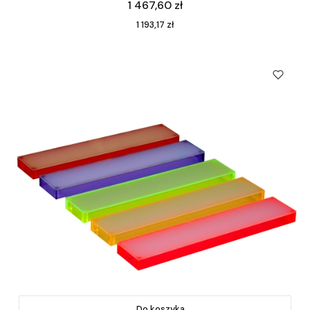
Cena
1 467,60 zł
Cena
1 193,17 zł
Do koszyka