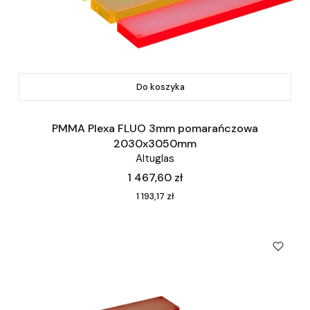
Do koszyka
PMMA Plexa FLUO 3mm pomarańczowa
2030x3050mm
Altuglas
Cena
1 467,60 zł
Cena
1 193,17 zł