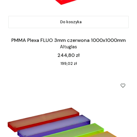
Do koszyka
PMMA Plexa FLUO 3mm czerwona 1000x1000mm
Altuglas
Cena
244,80 zł
Cena
199,02 zł