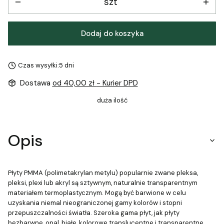
szt
Dodaj do koszyka
Czas wysyłki:
5 dni
Dostawa
od 40,00 zł
- Kurier DPD
duża ilość
Opis
Płyty PMMA (polimetakrylan metylu) popularnie zwane pleksa,
pleksi, plexi lub akryl są sztywnym, naturalnie transparentnym
materiałem termoplastycznym. Mogą być barwione w celu
uzyskania niemal nieograniczonej gamy kolorów i stopni
przepuszczalności światła. Szeroka gama płyt, jak płyty
bezbarwne, opal, białe, kolorowe translucentne i transparentne,