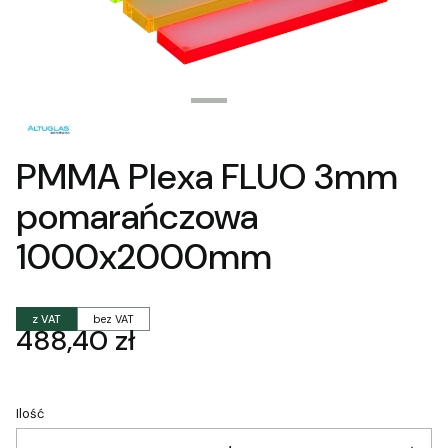
PMMA Plexa FLUO 3mm
pomarańczowa
1000x2000mm
z VAT
bez VAT
Cena
488,40 zł
Ilość