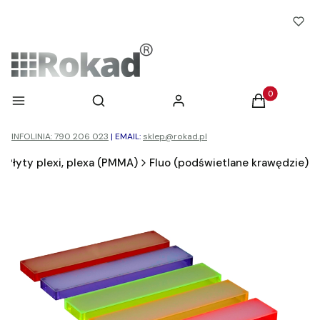
Otwórz wyszukiwarkę
Produkty w ko
Menu
Szukaj
Zaloguj się
Koszyk
INFOLINIA: 790 206 023
|
EMAIL:
sklep@rokad.pl
Płyty plexi, plexa (PMMA)
Fluo (podświetlane krawędzie)