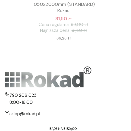
1050x2000mm (STANDARD)
Rokad
81,50 zł
Cena regularna:
99,00 zł
Najniższa cena:
81,50 zł
Cena
66,26 zł
790 206 023
8:00-16:00
sklep@rokad.pl
BĄDŹ NA BIEŻĄCO