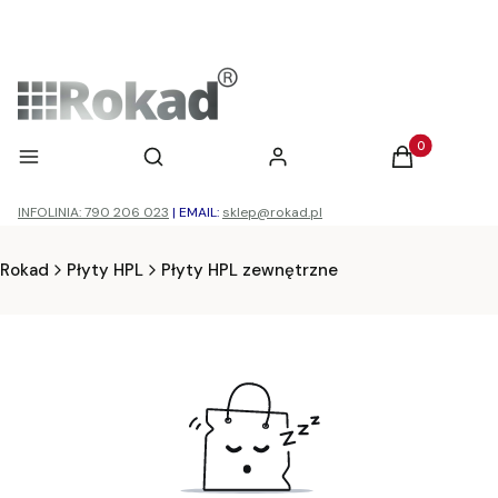
Otwórz wyszukiwarkę
Produkty w ko
Menu
Szukaj
Zaloguj się
Koszyk
INFOLINIA: 790 206 023
|
EMAIL:
sklep@rokad.pl
Rokad
Płyty HPL
Płyty HPL zewnętrzne