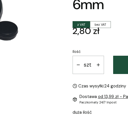
6mm
z VAT
bez VAT
Cena
2,80 zł
Ilość
szt
Czas wysyłki:
24 godziny
Dostawa
od 13,99 zł
- P
Paczkomaty 24/7 Inpost
duża ilość