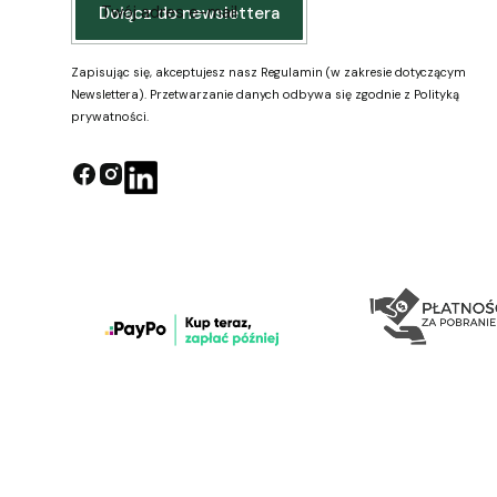
Twój adres e-mail
Dołącz do newslettera
Zapisując się, akceptujesz nasz Regulamin (w zakresie dotyczącym
Newslettera). Przetwarzanie danych odbywa się zgodnie z Polityką
prywatności.