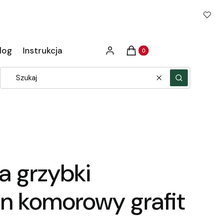
Produkty w koszyku: 0. Zob
log
Instrukcja
Zaloguj się
Koszyk
Wyczyść
Szukaj
a grzybki
an komorowy grafit