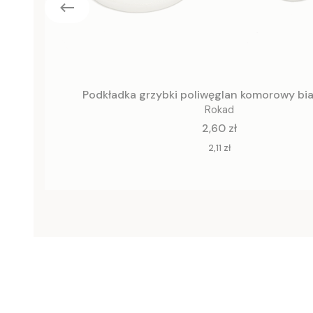
Podkładka grzybki poliwęglan komorowy bi
Rokad
Cena
2,60 zł
Cena
2,11 zł