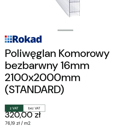
Poliwęglan Komorowy
bezbarwny 16mm
2100x2000mm
(STANDARD)
z VAT
bez VAT
Cena
320,00 zł
76,19 zł / m2