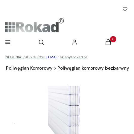
Otwórz wyszukiwarkę
Produkty w ko
Menu
Szukaj
Zaloguj się
Koszyk
INFOLINIA: 790 206 023
|
EMAIL:
sklep@rokad.pl
d
Poliwęglan Komorowy
Poliwęglan komorowy bezbarwny