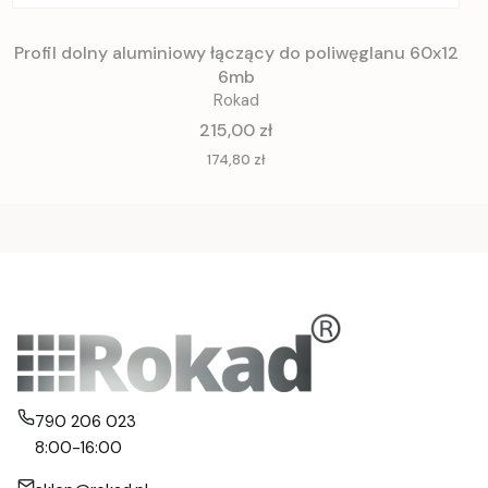
Profil dolny aluminiowy łączący do poliwęglanu 60x12
6mb
Rokad
Cena
215,00 zł
Cena
174,80 zł
790 206 023
8:00-16:00