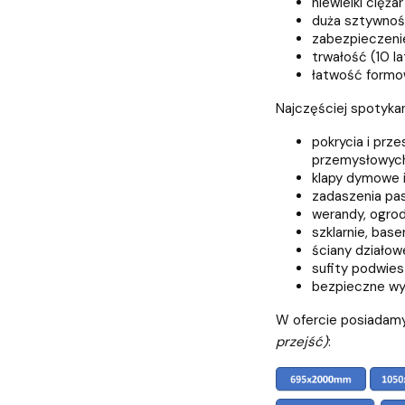
niewielki ciężar
duża sztywno
zabezpieczeni
trwałość (10 la
łatwość formow
Najczęściej spotyka
pokrycia i prz
przemysłowych
klapy dymowe i 
zadaszenia pas
werandy, ogrod
szklarnie, base
ściany działow
sufity podwie
bezpieczne wyp
W ofercie posiadamy
przejść)
: