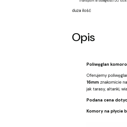
Transport w odległości DO 100k
duża ilość
Opis
Poliwęglan komor
Oferujemy poliwęgla
16mm
znakomicie na
jak tarasy, altanki, wi
Podana cena dotyc
Komory na płycie 