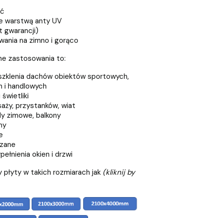
ść
e warstwą anty UV
t gwarancji)
ania na zimno i gorąco
ne zastosowania to:
eszklenia dachów obiektów sportowych,
 i handlowych
świetliki
aży, przystanków, wiat
y zimowe, balkony
ny
e
szane
ełnienia okien i drzwi
 płyty w takich rozmiarach jak
(kliknij by