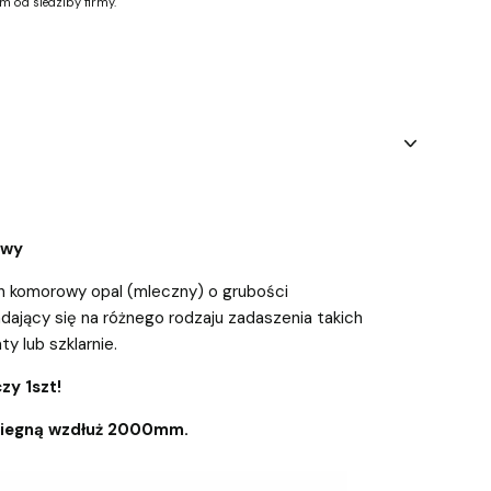
m od siedziby firmy.
owy
n komorowy opal (mleczny) o grubości
dający się na różnego rodzaju zadaszenia takich
aty lub szklarnie.
zy 1szt!
biegną
wzdłuż 2000mm.