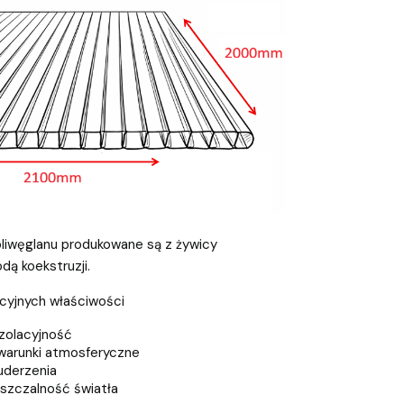
liwęglanu produkowane są z żywicy
ą koekstruzji.
kcyjnych właściwości
zolacyjność
warunki atmosferyczne
uderzenia
szczalność światła