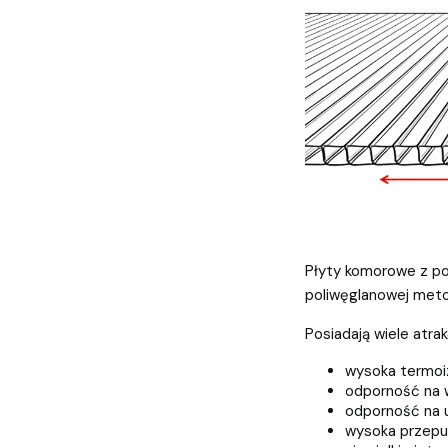
Płyty komorowe z po
poliwęglanowej metod
Posiadają wiele atra
wysoka termoi
odporność na 
odporność na 
wysoka przepu