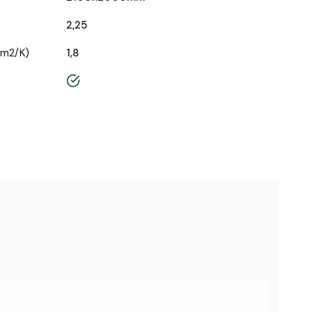
2,25
/m2/K)
1,8
tak