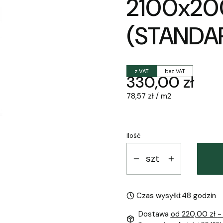
2100x2
(STANDA
z VAT
bez VAT
Cena
330,00 zł
78,57 zł / m2
Ilość
szt
Czas wysyłki:
48 godzin
Dostawa
od 220,00 zł
-