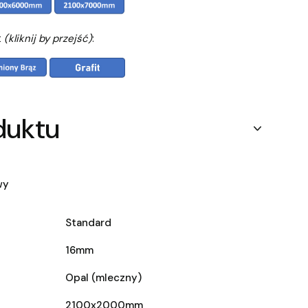
t
(kliknij by przejść)
:
duktu
wy
Standard
16mm
Opal (mleczny)
2100x2000mm