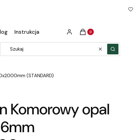
Produkty w koszyku: 0. Zob
log
Instrukcja
Zaloguj się
Koszyk
Wyczyść
Szukaj
2100x2000mm (STANDARD)
an Komorowy opal
 16mm