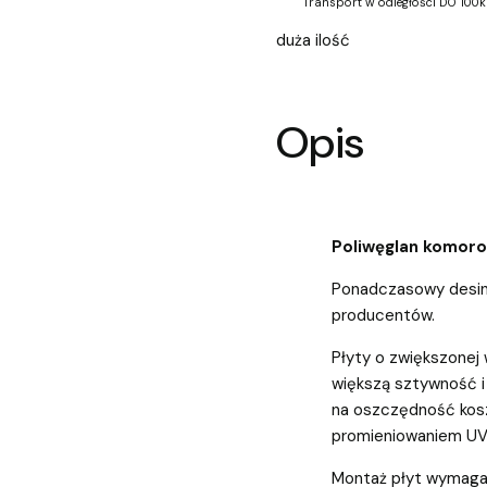
Transport w odległości DO 100k
duża ilość
Opis
Poliwęglan komo
Ponadczasowy desin
producentów.
Płyty o zwiększonej
większą sztywność i
na oszczędność kosz
promieniowaniem UV
Montaż płyt wymaga 