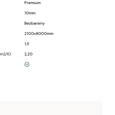
Premium
10mm
Bezbarwny
2100x6000mm
1,5
/m2/K)
2,20
tak