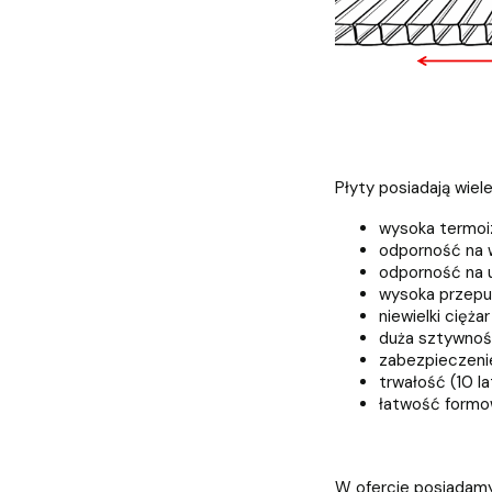
Płyty posiadają wiel
wysoka termoi
odporność na 
odporność na 
wysoka przepu
niewielki ciężar
duża sztywno
zabezpieczeni
trwałość (10 la
łatwość formow
W ofercie posiadamy