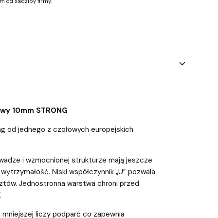
m od siedziby firmy.
rowy 10mm STRONG
g od jednego z czołowych europejskich
 wadze i wzmocnionej strukturze mają jeszcze
 wytrzymałość. Niski współczynnik „U” pozwala
tów. Jednostronna warstwa chroni przed
.
mniejszej liczy podparć co zapewnia