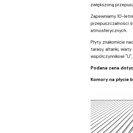
zwiększoną przepusz
Zapewniamy 10-letnią
przepuszczalności św
atmosferycznych.
Płyty znakomicie nad
tarasy, altanki, wiaty
współczynnikowi "U", 
Podana cena dotyc
Komory na płycie 