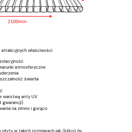
e atrakcyjnych właściwości
zolacyjność
warunki atmosferyczne
uderzenia
szczalność światła
ść
e warstwą anty UV
t gwarancji)
ania na zimno i gorąco
 płyty w takich rozmiarach jak
(kliknij by