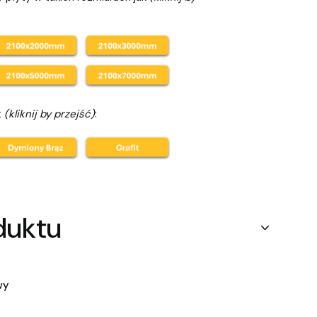
t
(kliknij by przejść)
:
duktu
wy