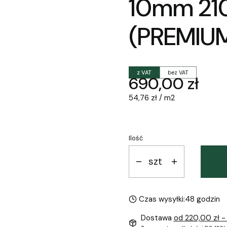
10mm 2
(PREMIU
z VAT
bez VAT
Cena
690,00 zł
54,76 zł / m2
Ilość
szt
Czas wysyłki:
48 godzin
Dostawa
od 220,00 zł
-