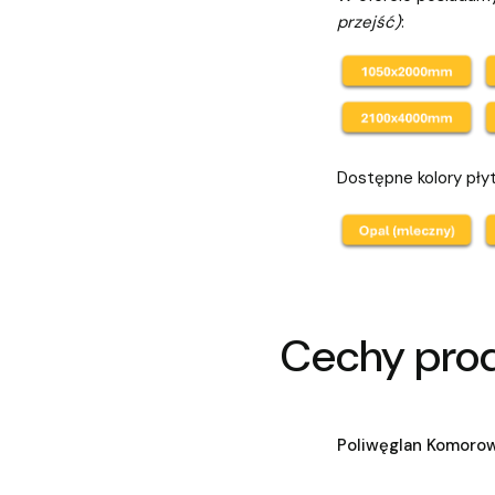
przejść)
:
Dostępne kolory pły
Cechy pro
Poliwęglan Komoro