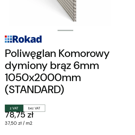
Poliwęglan Komorowy
dymiony brąz 6mm
1050x2000mm
(STANDARD)
z VAT
bez VAT
Cena
78,75 zł
37,50 zł / m2