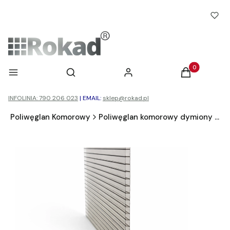
Otwórz wyszukiwarkę
Produkty w ko
Menu
Szukaj
Zaloguj się
Koszyk
INFOLINIA: 790 206 023
|
EMAIL:
sklep@rokad.pl
d
Poliwęglan Komorowy
Poliwęglan komorowy dymiony brąz