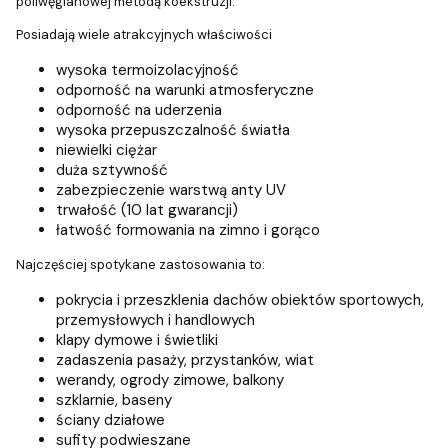
poliwęglanowej metodą koekstruzji.
Posiadają wiele atrakcyjnych właściwości
wysoka termoizolacyjność
odporność na warunki atmosferyczne
odporność na uderzenia
wysoka przepuszczalność światła
niewielki ciężar
duża sztywność
zabezpieczenie warstwą anty UV
trwałość (10 lat gwarancji)
łatwość formowania na zimno i gorąco
Najczęściej spotykane zastosowania to:
pokrycia i przeszklenia dachów obiektów sportowych,
przemysłowych i handlowych
klapy dymowe i świetliki
zadaszenia pasaży, przystanków, wiat
werandy, ogrody zimowe, balkony
szklarnie, baseny
ściany działowe
sufity podwieszane