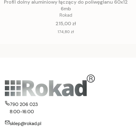
Profil dolny aluminiowy łączący do poliwęglanu 60x12
6mb
Rokad
Cena
215,00 zł
Cena
174,80 zł
790 206 023
8:00-16:00
sklep@rokad.pl