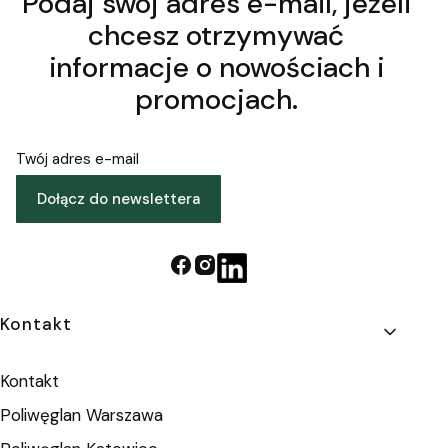
Podaj swój adres e-mail, jeżeli
chcesz otrzymywać
informacje o nowościach i
promocjach.
Twój adres e-mail
Dołącz do newslettera
Linki w stopce
Kontakt
Kontakt
Poliwęglan Warszawa