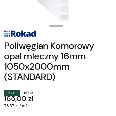
Poliwęglan Komorowy
opal mleczny 16mm
1050x2000mm
(STANDARD)
z VAT
bez VAT
Cena
165,00 zł
78,57 zł / m2