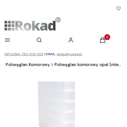
Otwórz wyszukiwarkę
Produkty w ko
Menu
Szukaj
Zaloguj się
Koszyk
INFOLINIA: 790 206 023
|
EMAIL:
sklep@rokad.pl
d
Poliwęglan Komorowy
Poliwęglan komorowy opal (mleczny)