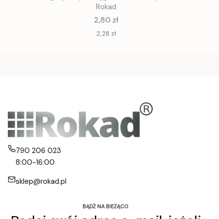
Rokad
Cena
2,80 zł
Cena
2,28 zł
790 206 023
8:00-16:00
sklep@rokad.pl
BĄDŹ NA BIEŻĄCO