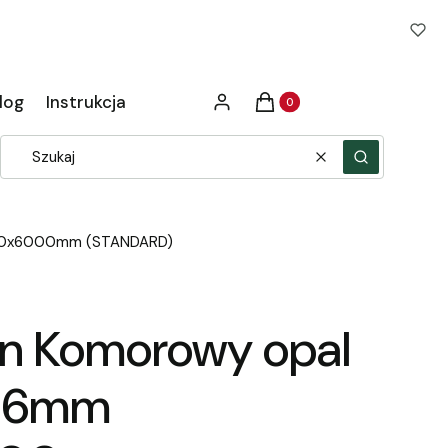
Produkty w koszyku: 0. Zob
log
Instrukcja
Zaloguj się
Koszyk
Wyczyść
Szukaj
2100x6000mm (STANDARD)
an Komorowy opal
 16mm