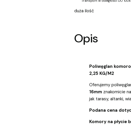
Transport w odległości DO 100k
duża ilość
Opis
Poliwęglan komor
2,25 KG/M2
Oferujemy poliwęgla
16mm
znakomicie na
jak tarasy, altanki, wi
Podana cena dotyc
Komory na płycie 