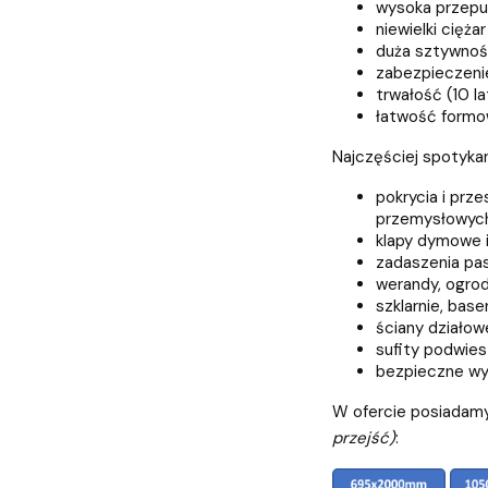
wysoka przepu
niewielki ciężar
duża sztywno
zabezpieczeni
trwałość (10 la
łatwość formow
Najczęściej spotyka
pokrycia i prz
przemysłowych
klapy dymowe i 
zadaszenia pas
werandy, ogrod
szklarnie, base
ściany działow
sufity podwie
bezpieczne wyp
W ofercie posiadamy
przejść)
: