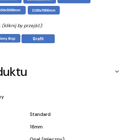
t
(kliknij by przejść)
:
duktu
wy
Standard
16mm
Opal (mleczny)