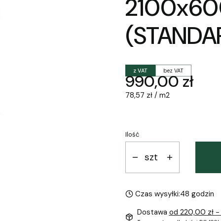
2100x6
(STANDA
z VAT
bez VAT
Cena
990,00 zł
78,57 zł / m2
Ilość
szt
Czas wysyłki:
48 godzin
Dostawa
od 220,00 zł
-