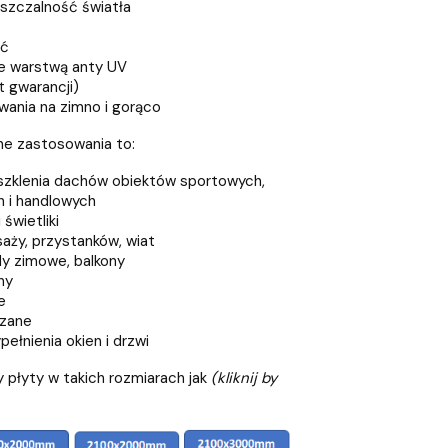
szczalność światła
ść
e warstwą anty UV
t gwarancji)
ania na zimno i gorąco
ne zastosowania to:
eszklenia dachów obiektów sportowych,
 i handlowych
świetliki
aży, przystanków, wiat
y zimowe, balkony
ny
e
szane
ełnienia okien i drzwi
 płyty w takich rozmiarach jak
(kliknij by