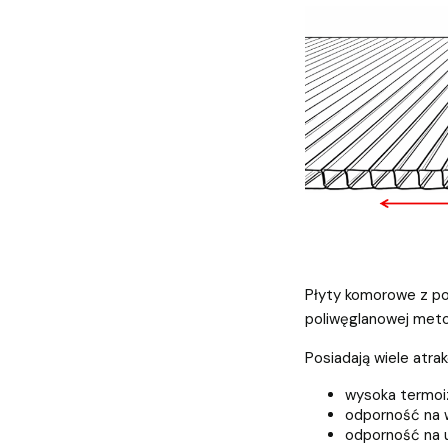
Płyty komorowe z po
poliwęglanowej metod
Posiadają wiele atra
wysoka termoi
odporność na 
odporność na 