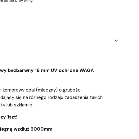
m od siedziby firmy.
owy bezbarwny 16 mm UV ochrona WAGA
n komorowy opal (mleczny) o grubości
dający się na różnego rodzaju zadaszenia takich
aty lub szklarnie.
zy 1szt!
biegną wzdłuż 6000mm.