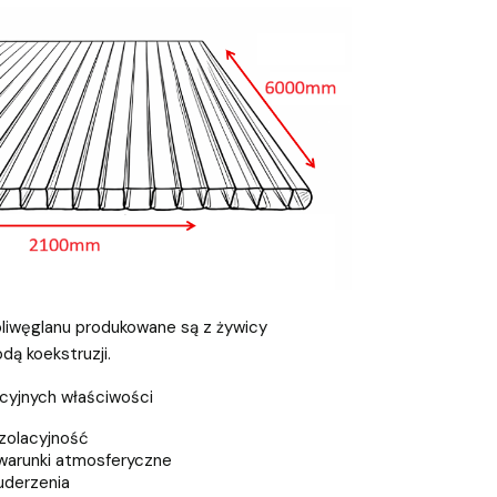
liwęglanu produkowane są z żywicy
ą koekstruzji.
kcyjnych właściwości
zolacyjność
warunki atmosferyczne
uderzenia