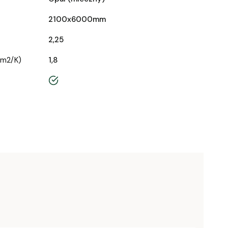
2100x6000mm
2,25
/m2/K)
1,8
tak