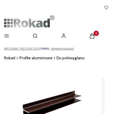
Otwórz wyszukiwarkę
Produkty w ko
Menu
Szukaj
Zaloguj się
Koszyk
INFOLINIA: 790 206 023
|
EMAIL:
sklep@rokad.pl
Rokad
Profile aluminiowe
Do poliwęglanu