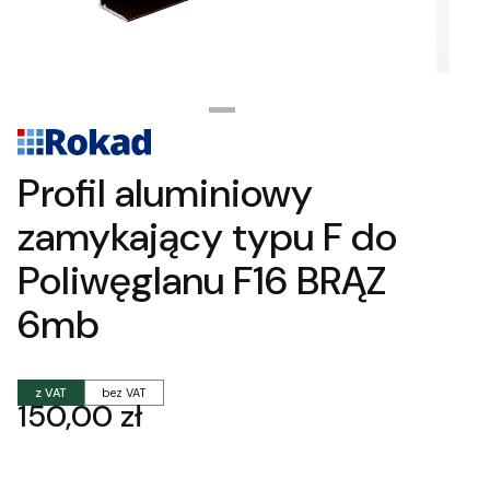
Profil aluminiowy
zamykający typu F do
Poliwęglanu F16 BRĄZ
6mb
z VAT
bez VAT
Cena
150,00 zł