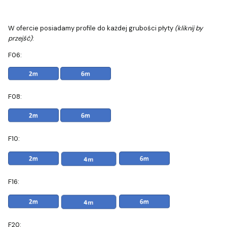
W ofercie posiadamy profile do każdej grubości płyty
(kliknij by
przejść)
:
F06:
F08:
F10:
F16:
F20: