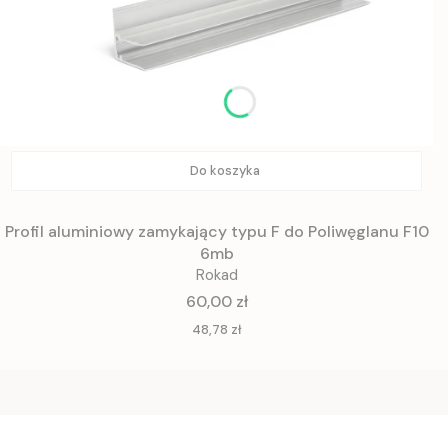
Do koszyka
Profil aluminiowy zamykający typu F do Poliwęglanu F10
6mb
Rokad
Cena
60,00 zł
Cena
48,78 zł