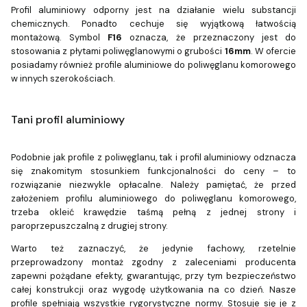
Profil aluminiowy odporny jest na działanie wielu substancji
chemicznych. Ponadto cechuje się wyjątkową łatwością
montażową. Symbol
F16
oznacza, że przeznaczony jest do
stosowania z płytami poliwęglanowymi o grubości
16mm
. W ofercie
posiadamy również profile aluminiowe do poliwęglanu komorowego
w innych szerokościach.
Tani profil aluminiowy
Podobnie jak profile z poliwęglanu, tak i profil aluminiowy odznacza
się znakomitym stosunkiem funkcjonalności do ceny – to
rozwiązanie niezwykle opłacalne. Należy pamiętać, że przed
założeniem profilu aluminiowego do poliwęglanu komorowego,
trzeba okleić krawędzie taśmą pełną z jednej strony i
paroprzepuszczalną z drugiej strony.
Warto też zaznaczyć, że jedynie fachowy, rzetelnie
przeprowadzony montaż zgodny z zaleceniami producenta
zapewni pożądane efekty, gwarantując, przy tym bezpieczeństwo
całej konstrukcji oraz wygodę użytkowania na co dzień. Nasze
profile spełniają wszystkie rygorystyczne normy. Stosuje się je z