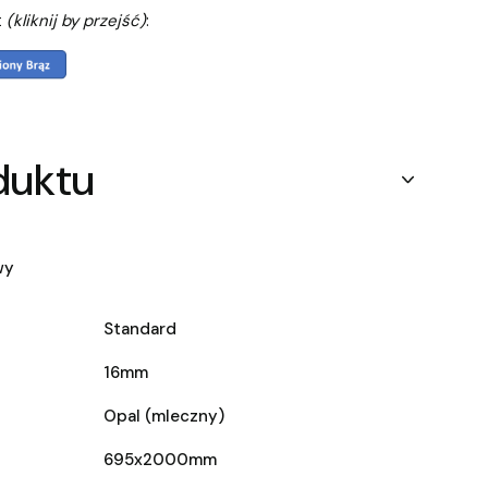
t
(kliknij by przejść)
:
duktu
wy
Standard
16mm
Opal (mleczny)
695x2000mm