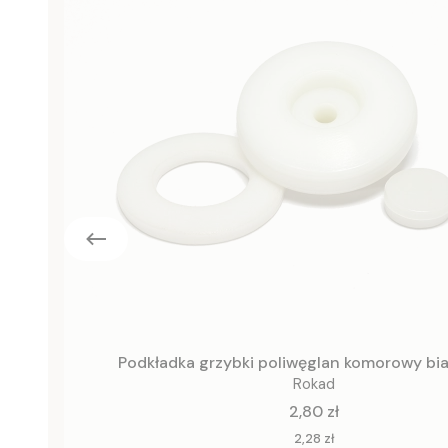
Podkładka grzybki poliwęglan komorowy bi
Rokad
Cena
2,80 zł
Cena
2,28 zł