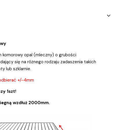
owy
n komorowy opal (mleczny) o grubości
dający się na różnego rodzaju zadaszenia takich
aty lub szklarnie.
odbierać +/-4mm
zy 1szt!
biegną wzdłuż 2000mm.