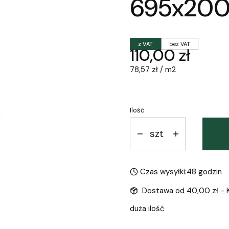
695x200
z VAT
bez VAT
Cena
110,00 zł
78,57 zł / m2
Ilość
szt
Czas wysyłki:
48 godzin
Dostawa
od 40,00 zł
- 
duża ilość