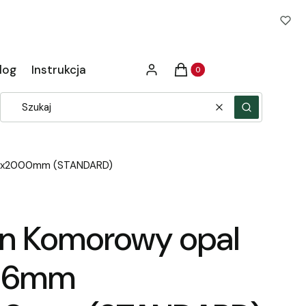
Produkty w koszyku: 0. Zob
log
Instrukcja
Zaloguj się
Koszyk
Wyczyść
Szukaj
695x2000mm (STANDARD)
an Komorowy opal
 16mm