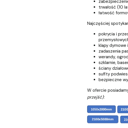
zabezpieczeni
trwałość (10 la
łatwość formow
Najczęściej spotyka
pokrycia i prz
przemysłowych
klapy dymowe i 
zadaszenia pas
werandy, ogrod
szklarnie, base
ściany działow
sufity podwie
bezpieczne wyp
W ofercie posiadamy
przejść)
: