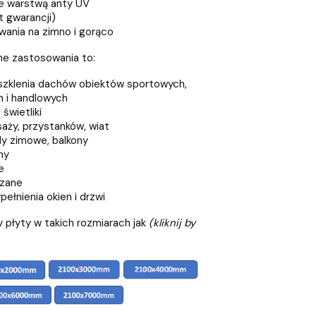
e warstwą anty UV
t gwarancji)
ania na zimno i gorąco
ne zastosowania to:
eszklenia dachów obiektów sportowych,
 i handlowych
świetliki
aży, przystanków, wiat
y zimowe, balkony
ny
e
szane
ełnienia okien i drzwi
 płyty w takich rozmiarach jak
(kliknij by