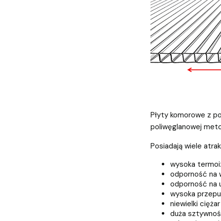
Płyty komorowe z po
poliwęglanowej metod
Posiadają wiele atra
wysoka termoi
odporność na 
odporność na 
wysoka przepu
niewielki ciężar
duża sztywno