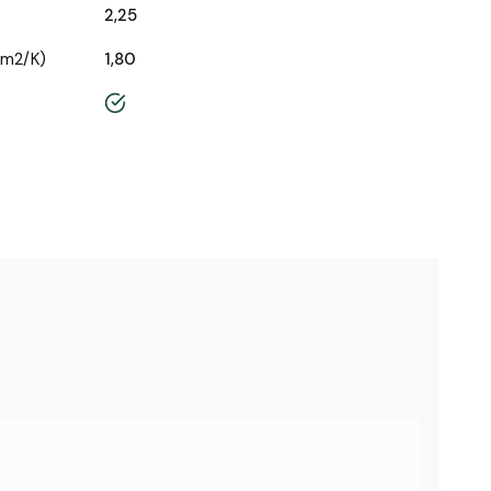
2,25
/m2/K)
1,80
tak