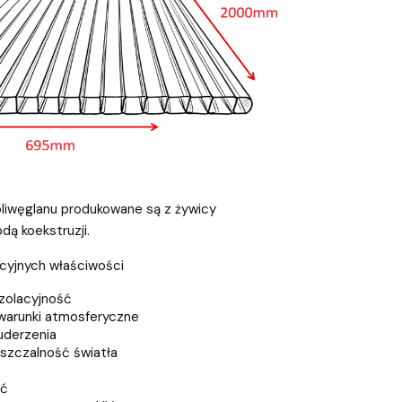
liwęglanu produkowane są z żywicy
ą koekstruzji.
kcyjnych właściwości
zolacyjność
warunki atmosferyczne
uderzenia
szczalność światła
ść