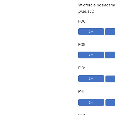
W ofercie posiadamy 
przejść)
:
F06:
F08:
F10:
F16: