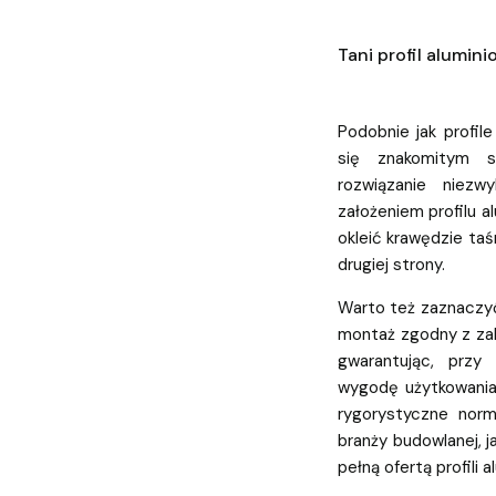
Tani profil alumin
Podobnie jak profile
się znakomitym s
rozwiązanie niezw
założeniem profilu 
okleić krawędzie taś
drugiej strony.
Warto też zaznaczyć
montaż zgodny z za
gwarantując, przy
wygodę użytkowania 
rygorystyczne nor
branży budowlanej, j
pełną ofertą profili