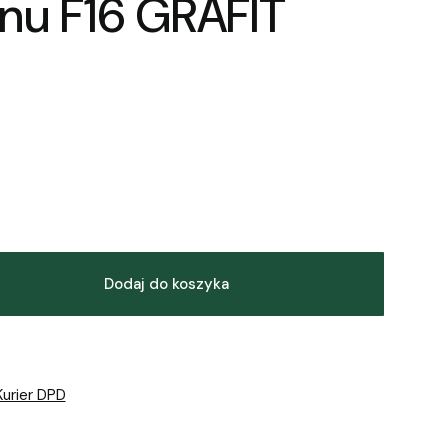
anu F16 GRAFIT
Dodaj do koszyka
Kurier DPD