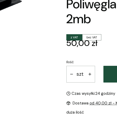
Poliwęgl
2mb
z VAT
bez VAT
Cena
50,00 zł
Ilość
szt
Czas wysyłki:
24 godziny
Dostawa
od 40,00 zł
- 
duża ilość