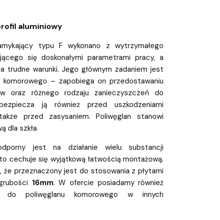
rofil aluminiowy
zamykający typu F wykonano z wytrzymałego
jącego się doskonałymi parametrami pracy, a
na trudne warunki. Jego głównym zadaniem jest
u komorowego – zapobiega on przedostawaniu
tów oraz różnego rodzaju zanieczyszczeń do
bezpiecza ją również przed uszkodzeniami
także przed zasysaniem. Poliwęglan stanowi
ą dla szkła.
odporny jest na działanie wielu substancji
to cechuje się wyjątkową łatwością montażową.
 że przeznaczony jest do stosowania z płytami
 grubości
16mm
. W ofercie posiadamy również
owe do poliwęglanu komorowego w innych