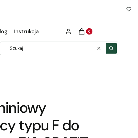
Produkty w koszyku: 0. Zob
log
Instrukcja
Zaloguj się
Koszyk
Wyczyść
Szukaj
uminiowy
cy typu F do