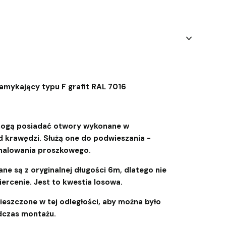
zamykający typu F grafit RAL 7016
 mogą posiadać otwory wykonane w
d krawędzi. Służą one do podwieszania -
malowania proszkowego.
ne są z oryginalnej długości 6m, dlatego nie
ercenie. Jest to kwestia losowa.
eszczone w tej odległości, aby można było
dczas montażu.