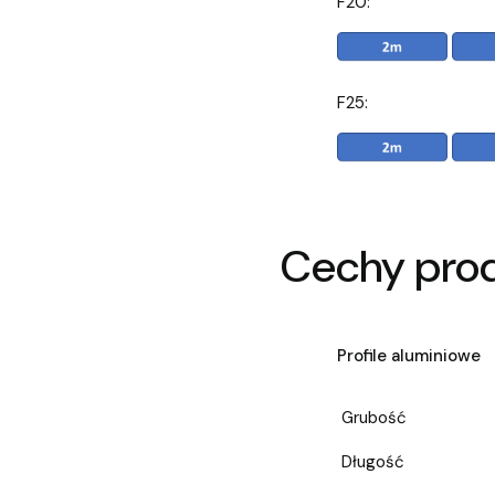
F20:
F25:
Cechy pro
Profile aluminiowe
Grubość
Długość