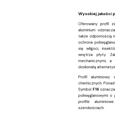
Wysokiej jakości p
Oferowany profil 
aluminium odznacza
także odpornością 
ochrona poliwęglan
się wilgoci, insek
wnętrza płyty. Za
mechanicznymi, a 
doskonałą alternatyw
Profil aluminiowy 
chemicznych. Ponad
Symbol
F16
oznacza,
poliwęglanowymi o
profile alumini
szerokościach.