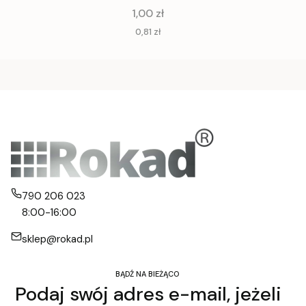
Cena
1,00 zł
Cena
0,81 zł
790 206 023
8:00-16:00
sklep@rokad.pl
BĄDŹ NA BIEŻĄCO
Podaj swój adres e-mail, jeżeli