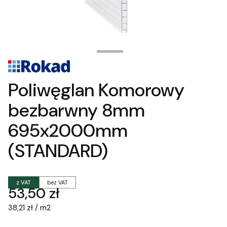
Poliwęglan Komorowy
bezbarwny 8mm
695x2000mm
(STANDARD)
z VAT
bez VAT
Cena
53,50 zł
38,21 zł / m2