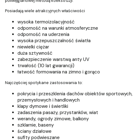
poliwęglanowej metodą koekstruzji.
Posiadają wiele atrakcyjnych właściwości
wysoka termoizolacyjność
odporność na warunki atmosferyczne
odporność na uderzenia
wysoka przepuszczalność światła
niewielki ciężar
duża sztywność
zabezpieczenie warstwą anty UV
trwałość (10 lat gwarancji)
łatwość formowania na zimno i gorąco
Najczęściej spotykane zastosowania to:
pokrycia i przeszklenia dachów obiektów sportowych,
przemysłowych i handlowych
klapy dymowe i świetliki
zadaszenia pasaży, przystanków, wiat
werandy, ogrody zimowe, balkony
szklarnie, baseny
ściany działowe
sufity podwieszane