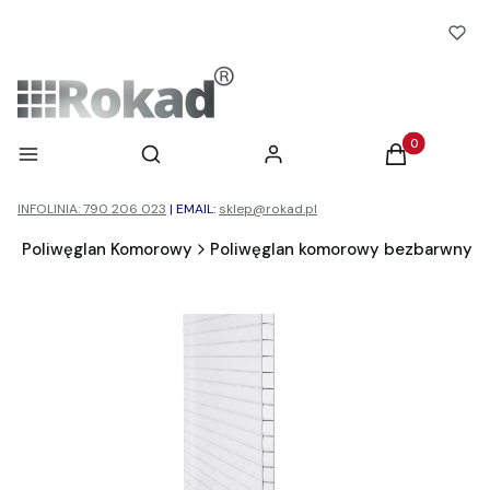
Otwórz wyszukiwarkę
Produkty w ko
Menu
Szukaj
Zaloguj się
Koszyk
INFOLINIA: 790 206 023
|
EMAIL:
sklep@rokad.pl
d
Poliwęglan Komorowy
Poliwęglan komorowy bezbarwny