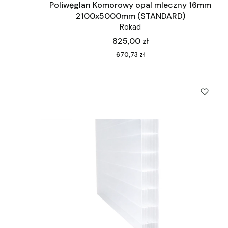
Poliwęglan Komorowy opal mleczny 16mm
2100x5000mm (STANDARD)
Rokad
Cena
825,00 zł
Cena
670,73 zł