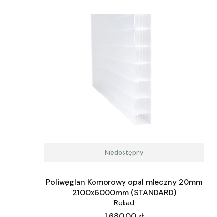
Niedostępny
Poliwęglan Komorowy opal mleczny 20mm
2100x6000mm (STANDARD)
Rokad
Cena
1 680,00 zł