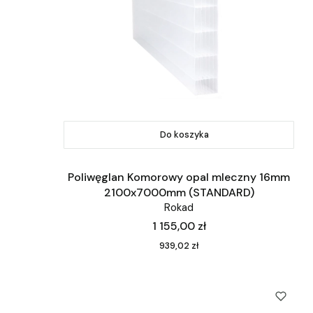
Do koszyka
Poliwęglan Komorowy opal mleczny 16mm
2100x7000mm (STANDARD)
Rokad
Cena
1 155,00 zł
Cena
939,02 zł