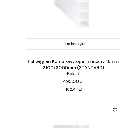
Do koszyka
Poliwęglan Komorowy opal mleczny 16mm
2100x3000mm (STANDARD)
Rokad
Cena
495,00 zł
Cena
402,44 zł