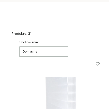
Produkty:
31
Lista produktów
Sortowanie:
Domyślne