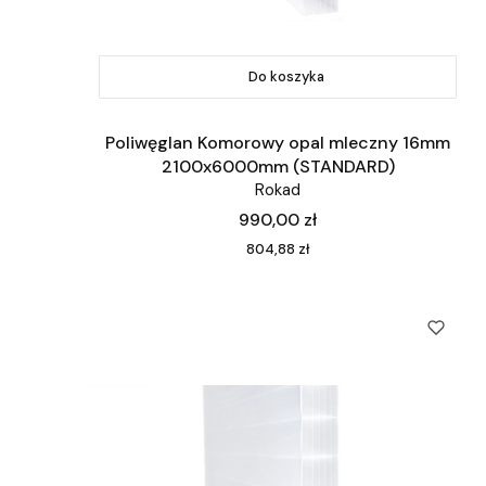
Do koszyka
Poliwęglan Komorowy opal mleczny 16mm
2100x6000mm (STANDARD)
Rokad
Cena
990,00 zł
Cena
804,88 zł