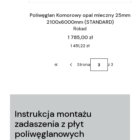
Poliwęglan Komorowy opal mleczny 25mm
2100x6000mm (STANDARD)
Rokad
Cena
1 785,00 zł
Cena
1 451,22 zł
Strona
z 3
Wróć do pierwszej strony z produktami
Instrukcja montażu
zadaszenia z płyt
poliwęglanowych