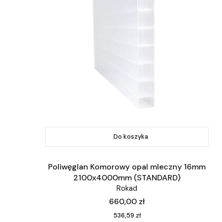
Do koszyka
Poliwęglan Komorowy opal mleczny 16mm
2100x4000mm (STANDARD)
Rokad
Cena
660,00 zł
Cena
536,59 zł