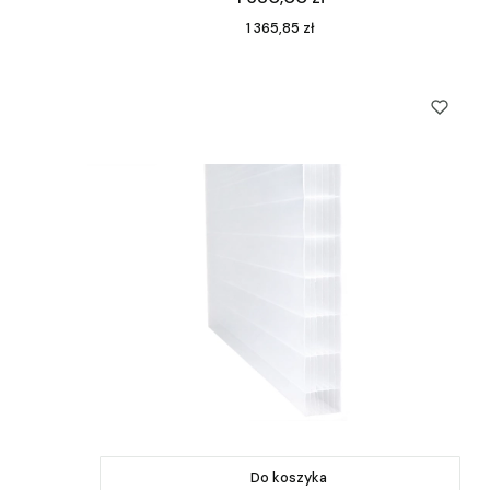
Cena
1 365,85 zł
Do koszyka