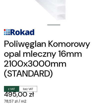
Poliwęglan Komorowy
opal mleczny 16mm
2100x3000mm
(STANDARD)
z VAT
bez VAT
Cena
495,00 zł
78,57 zł / m2