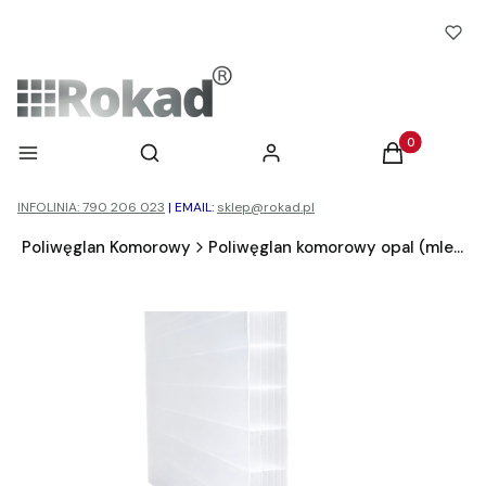
Otwórz wyszukiwarkę
Produkty w ko
Menu
Szukaj
Zaloguj się
Koszyk
INFOLINIA: 790 206 023
|
EMAIL:
sklep@rokad.pl
d
Poliwęglan Komorowy
Poliwęglan komorowy opal (mleczny)