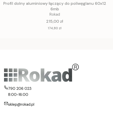
Profil dolny aluminiowy łączący do poliwęglanu 60x12
6mb
Rokad
Cena
215,00 zł
Cena
174,80 zł
790 206 023
8:00-16:00
sklep@rokad.pl