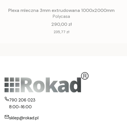
Plexa mleczna 3mm extrudowana 1000x2000mm
Polycasa
Cena
290,00 zł
Cena
235,77 zł
790 206 023
8:00-16:00
sklep@rokad.pl