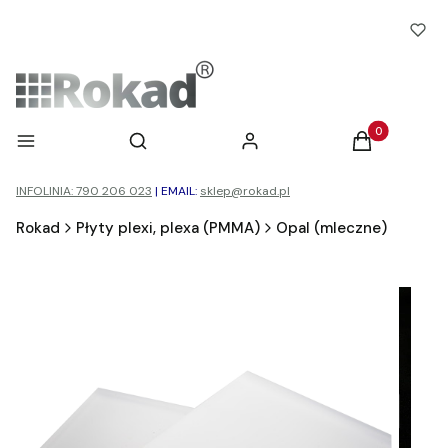
Otwórz wyszukiwarkę
Produkty w ko
Menu
Szukaj
Zaloguj się
Koszyk
INFOLINIA: 790 206 023
|
EMAIL:
sklep@rokad.pl
Rokad
Płyty plexi, plexa (PMMA)
Opal (mleczne)