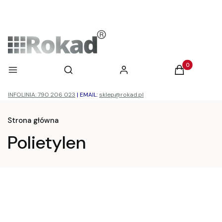
Otwórz wyszukiwarkę
Produkty w ko
Menu
Szukaj
Zaloguj się
Koszyk
INFOLINIA: 790 206 023
|
EMAIL:
sklep@rokad.pl
Strona główna
Polietylen