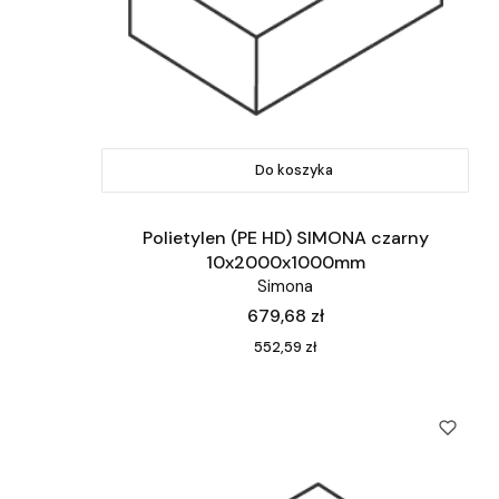
Do koszyka
Polietylen (PE HD) SIMONA czarny
10x2000x1000mm
Simona
Cena
679,68 zł
Cena
552,59 zł