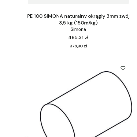
PE 100 SIMONA naturalny okrągły 3mm zwój
3,5 kg (150m/kg)
Simona
Cena
465,31 zł
Cena
378,30 zł