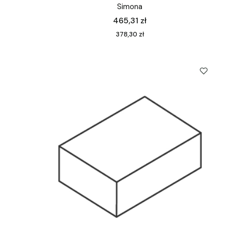
Simona
Cena
465,31 zł
Cena
378,30 zł