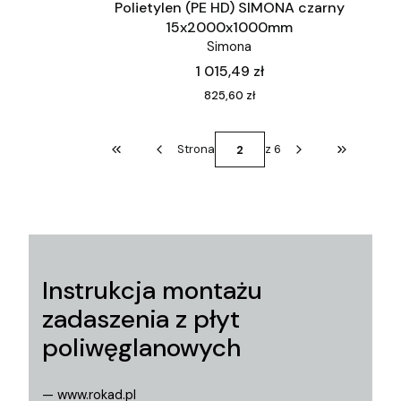
Polietylen (PE HD) SIMONA czarny
15x2000x1000mm
Simona
Cena
1 015,49 zł
Cena
825,60 zł
Strona
z 6
Wróć do pierwszej strony z produktami
Przejdź do
Instrukcja montażu
zadaszenia z płyt
poliwęglanowych
— www.rokad.pl