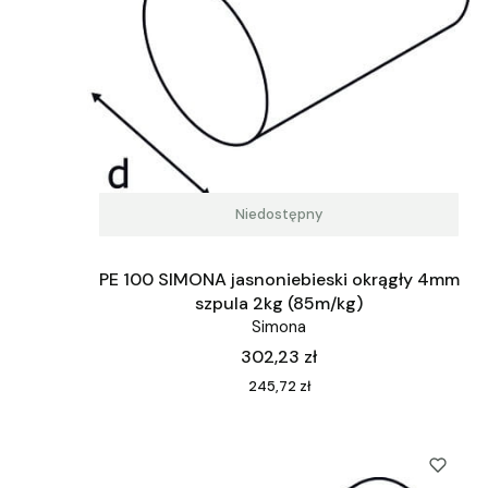
Niedostępny
PE 100 SIMONA jasnoniebieski okrągły 4mm
szpula 2kg (85m/kg)
Simona
Cena
302,23 zł
Cena
245,72 zł