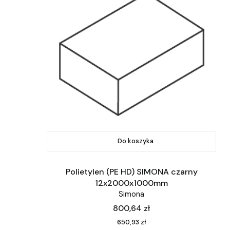
Do koszyka
Polietylen (PE HD) SIMONA czarny
12x2000x1000mm
Simona
Cena
800,64 zł
Cena
650,93 zł