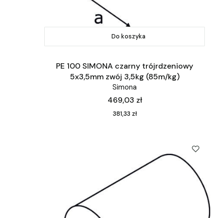
Do koszyka
PE 100 SIMONA czarny trójrdzeniowy
5x3,5mm zwój 3,5kg (85m/kg)
Simona
Cena
469,03 zł
Cena
381,33 zł