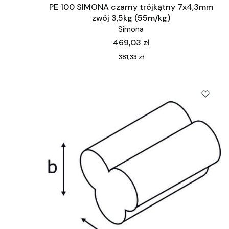
PE 100 SIMONA czarny trójkątny 7x4,3mm
zwój 3,5kg (55m/kg)
Simona
Cena
469,03 zł
Cena
381,33 zł