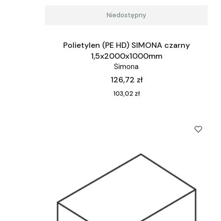
Niedostępny
Polietylen (PE HD) SIMONA czarny
1,5x2000x1000mm
Simona
Cena
126,72 zł
Cena
103,02 zł