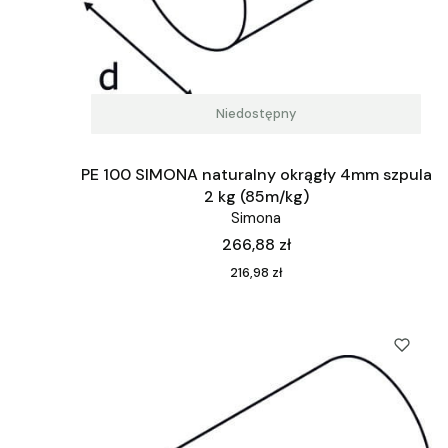
Niedostępny
PE 100 SIMONA naturalny okrągły 4mm szpula
2 kg (85m/kg)
Simona
Cena
266,88 zł
Cena
216,98 zł