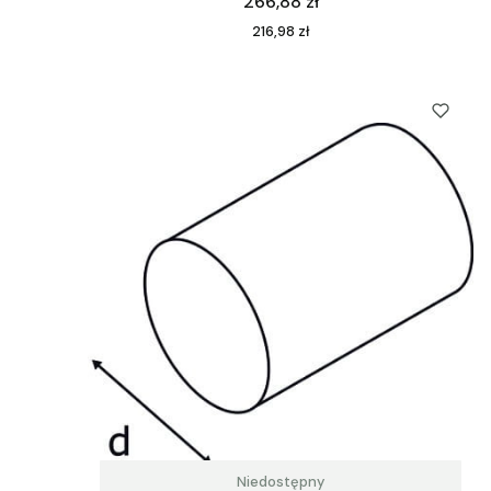
Cena
266,88 zł
Cena
216,98 zł
Niedostępny