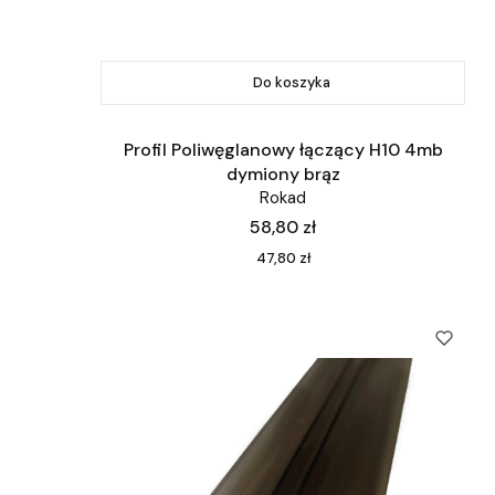
Do koszyka
Profil Poliwęglanowy łączący H10 4mb
dymiony brąz
Rokad
Cena
58,80 zł
Cena
47,80 zł