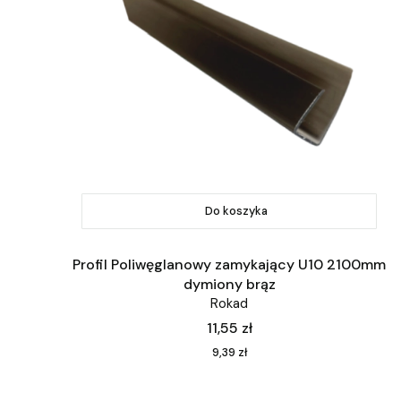
Do koszyka
Profil Poliwęglanowy zamykający U10 2100mm
dymiony brąz
Rokad
Cena
11,55 zł
Cena
9,39 zł