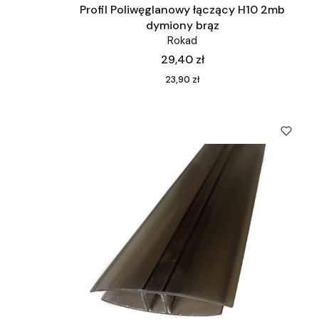
Profil Poliwęglanowy łączący H10 2mb
dymiony brąz
Rokad
Cena
29,40 zł
Cena
23,90 zł