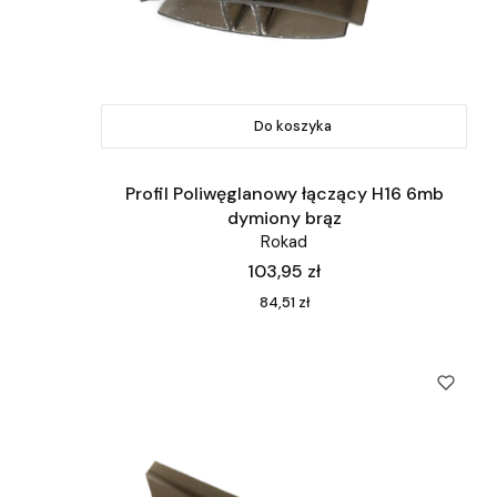
Do koszyka
Profil Poliwęglanowy łączący H16 6mb
dymiony brąz
Rokad
Cena
103,95 zł
Cena
84,51 zł