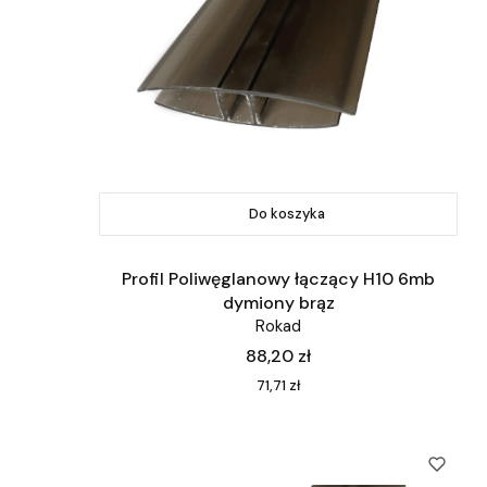
Do koszyka
Profil Poliwęglanowy łączący H10 6mb
dymiony brąz
Rokad
Cena
88,20 zł
Cena
71,71 zł