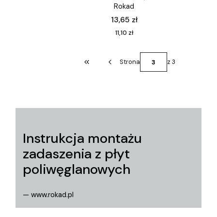
Rokad
Cena
13,65 zł
Cena
11,10 zł
Strona
z 3
Wróć do pierwszej strony z produktami
Instrukcja montażu
zadaszenia z płyt
poliwęglanowych
— www.rokad.pl