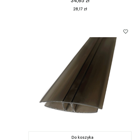
Cena
34,65 zł
Cena
28,17 zł
Do koszyka