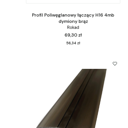
Profil Poliwęglanowy łączący H16 4mb
dymiony brąz
Rokad
Cena
69,30 zł
Cena
56,34 zł