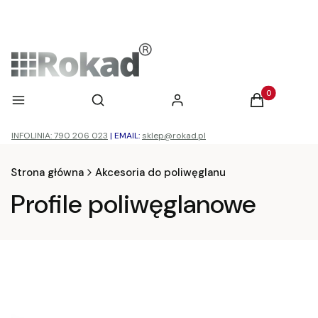
Otwórz wyszukiwarkę
Produkty w ko
Menu
Szukaj
Zaloguj się
Koszyk
INFOLINIA: 790 206 023
|
EMAIL:
sklep@rokad.pl
Strona główna
Akcesoria do poliwęglanu
Profile poliwęglanowe