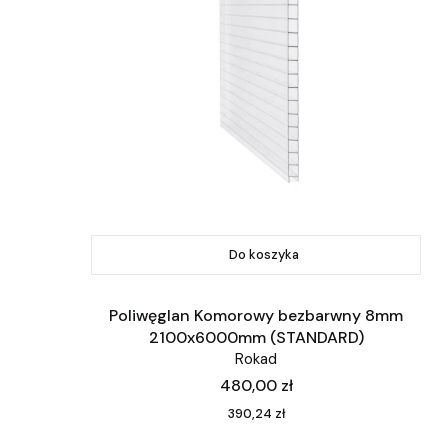
Do koszyka
Poliwęglan Komorowy bezbarwny 8mm
2100x6000mm (STANDARD)
Rokad
Cena
480,00 zł
Cena
390,24 zł