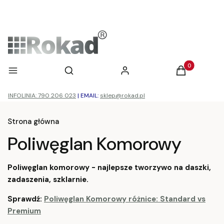
Otwórz wyszukiwarkę
Produkty w ko
Menu
Szukaj
Zaloguj się
Koszyk
INFOLINIA: 790 206 023
|
EMAIL:
sklep@rokad.pl
Strona główna
Poliwęglan Komorowy
Poliwęglan komorowy - najlepsze tworzywo na daszki,
zadaszenia, szklarnie.
Sprawdź:
Poliwęglan Komorowy różnice: Standard vs
Premium