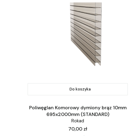
Do koszyka
Poliwęglan Komorowy dymiony brąz 10mm
695x2000mm (STANDARD)
Rokad
Cena
70,00 zł