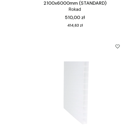
2100x6000mm (STANDARD)
Rokad
Cena
510,00 zł
Cena
414,63 zł