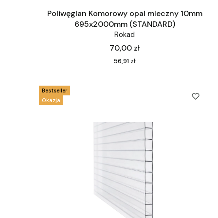
Poliwęglan Komorowy opal mleczny 10mm
695x2000mm (STANDARD)
Rokad
Cena
70,00 zł
Cena
56,91 zł
Bestseller
Okazja