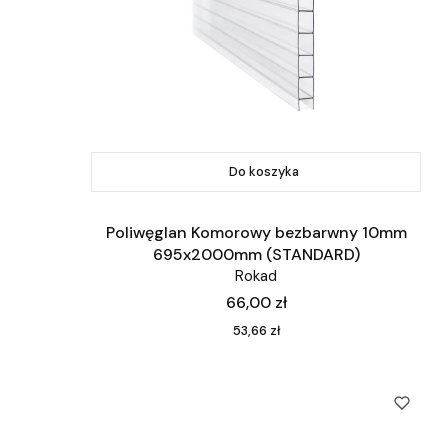
Do koszyka
Poliwęglan Komorowy bezbarwny 10mm
695x2000mm (STANDARD)
Rokad
Cena
66,00 zł
Cena
53,66 zł