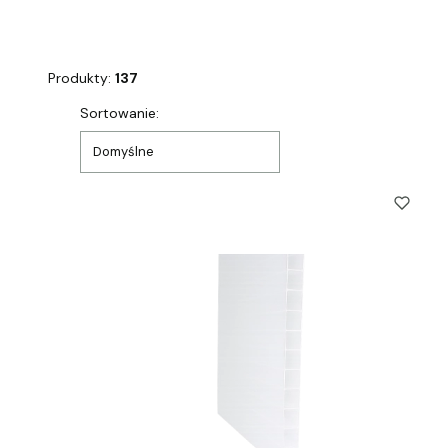
Produkty:
137
Lista produktów
Sortowanie:
Domyślne