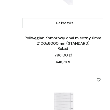
Do koszyka
Poliwęglan Komorowy opal mleczny 6mm
2100x6000mm (STANDARD)
Rokad
Cena
798,00 zł
Cena
648,78 zł