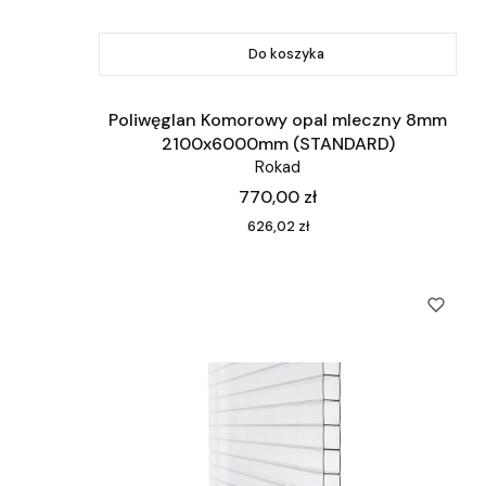
Do koszyka
Poliwęglan Komorowy opal mleczny 8mm
2100x6000mm (STANDARD)
Rokad
Cena
770,00 zł
Cena
626,02 zł