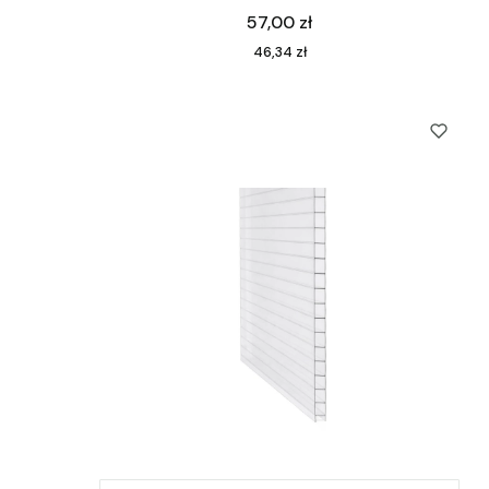
Cena
57,00 zł
Cena
46,34 zł