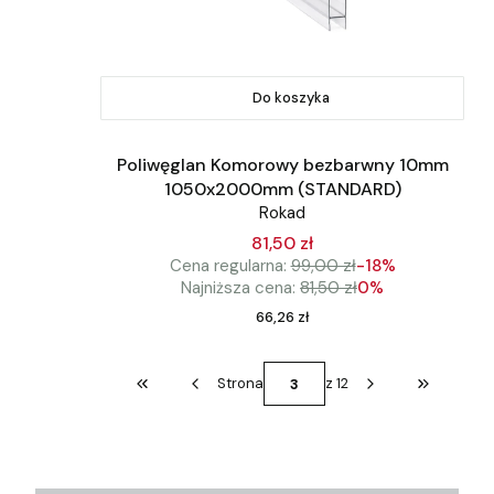
Do koszyka
Poliwęglan Komorowy bezbarwny 10mm
1050x2000mm (STANDARD)
Rokad
81,50 zł
Cena regularna:
99,00 zł
-18%
Najniższa cena:
81,50 zł
0%
Cena
66,26 zł
Strona
z 12
Wróć do pierwszej strony z produktami
Przejdź do