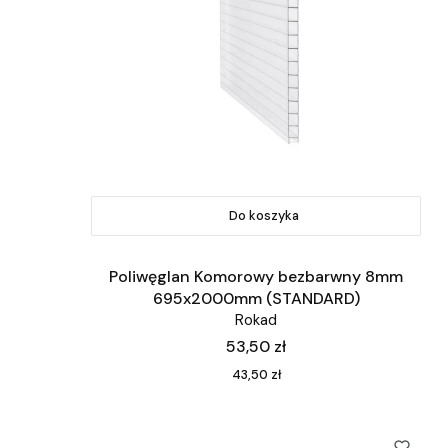
Do koszyka
Poliwęglan Komorowy bezbarwny 8mm
695x2000mm (STANDARD)
Rokad
Cena
53,50 zł
Cena
43,50 zł