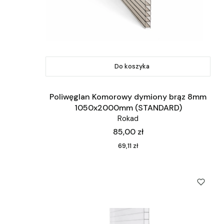
Do koszyka
Poliwęglan Komorowy dymiony brąz 8mm
1050x2000mm (STANDARD)
Rokad
Cena
85,00 zł
Cena
69,11 zł