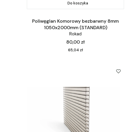
Do koszyka
Poliwęglan Komorowy bezbarwny 8mm
1050x2000mm (STANDARD)
Rokad
Cena
80,00 zł
Cena
65,04 zł