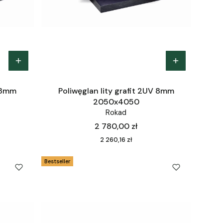
V 8mm
Poliwęglan lity grafit 2UV 8mm
2050x4050
Rokad
Cena
2 780,00 zł
Cena
2 260,16 zł
Bestseller