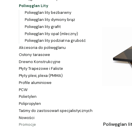
Poliwęglan Lity
Poliwęglan lity bezbarwny
Poliwęglan lity dymiony brąz
Poliwęglan lity grafit
Poliwęglan lity opal (mleczny)
Poliwęglan lity podział na grubość
Akcesoria do poliwęglanu
Osłony tarasowe
Drewno Konstrukcyjne
Płyty Trapezowe i Faliste
Płyty plexi, plexa (PMMA)
Profile aluminiowe
PCW
Polietylen
Polipropylen
Taśmy do zastosowań specjalistycznych
Nowości
Poliwęglan l
Promocje
Koniec menu