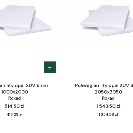
lan lity opal 2UV 6mm
Poliwęglan lity opal 2UV
1000x2000
2050x3050
Rokad
Rokad
Cena
Cena
514,50 zł
1 543,50 zł
Cena
Cena
418,29 zł
1 254,88 zł