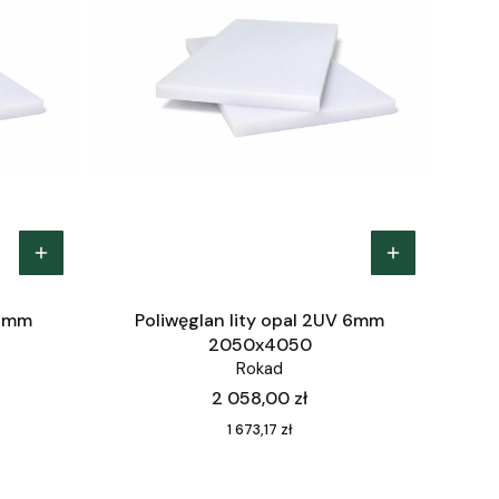
 6mm
Poliwęglan lity opal 2UV 6mm
2050x4050
Rokad
Cena
2 058,00 zł
Cena
1 673,17 zł