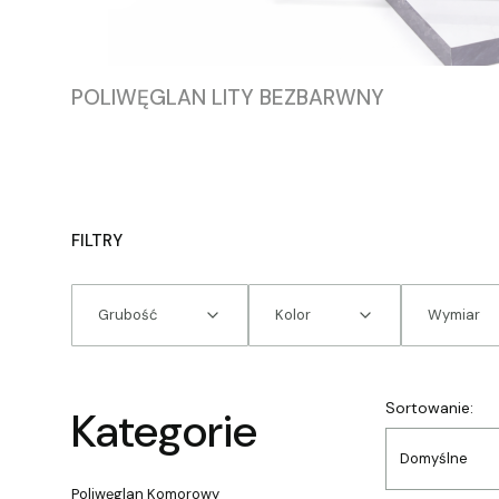
POLIWĘGLAN LITY BEZBARWNY
FILTRY
Grubość
Kolor
Wymiar
Koniec filtrów
Lista
Sortowanie:
Kategorie
Domyślne
Poliwęglan Komorowy