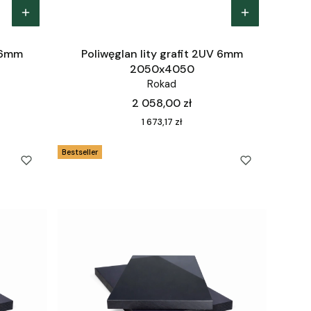
V 6mm
Poliwęglan lity grafit 2UV 6mm
2050x4050
Rokad
Cena
2 058,00 zł
Cena
1 673,17 zł
Bestseller