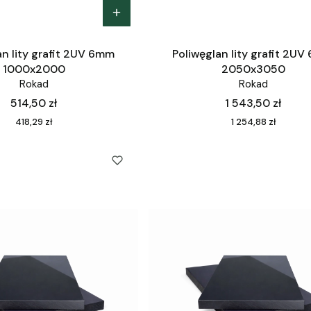
an lity grafit 2UV 6mm
Poliwęglan lity grafit 2U
1000x2000
2050x3050
Rokad
Rokad
Cena
Cena
514,50 zł
1 543,50 zł
Cena
Cena
418,29 zł
1 254,88 zł