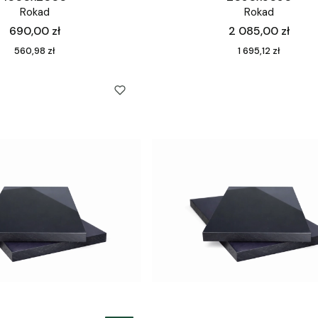
Rokad
Rokad
Cena
Cena
690,00 zł
2 085,00 zł
Cena
Cena
560,98 zł
1 695,12 zł