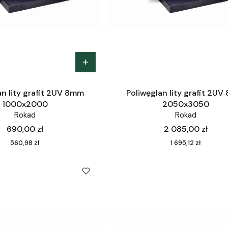
an lity grafit 2UV 8mm
Poliwęglan lity grafit 2U
1000x2000
2050x3050
Rokad
Rokad
Cena
Cena
690,00 zł
2 085,00 zł
Cena
Cena
560,98 zł
1 695,12 zł