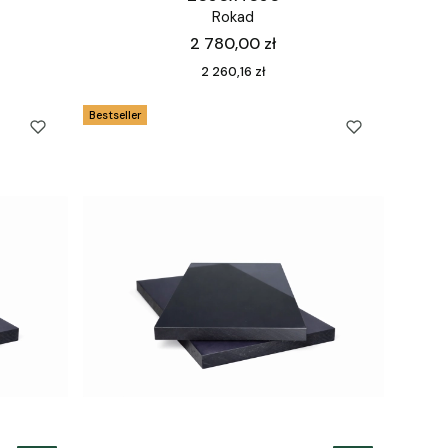
Rokad
Cena
2 780,00 zł
Cena
2 260,16 zł
Bestseller