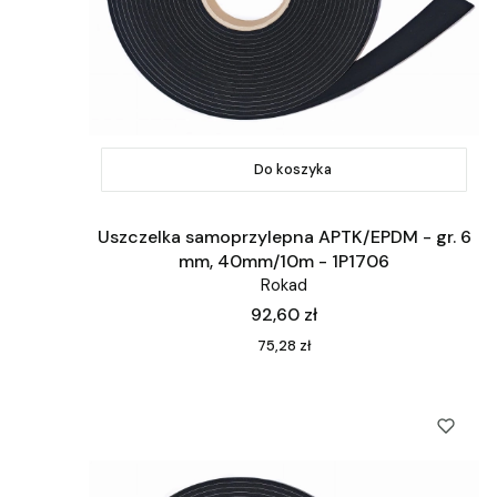
Do koszyka
Uszczelka samoprzylepna APTK/EPDM - gr. 6
mm, 40mm/10m - 1P1706
Rokad
Cena
92,60 zł
Cena
75,28 zł