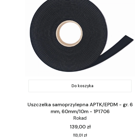
Do koszyka
Uszczelka samoprzylepna APTK/EPDM - gr. 6
mm, 60mm/10m - 1P1706
Rokad
Cena
139,00 zł
Cena
113,01 zł