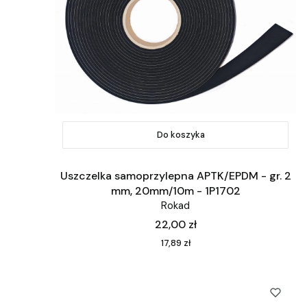
Do koszyka
Uszczelka samoprzylepna APTK/EPDM - gr. 2
mm, 20mm/10m - 1P1702
Rokad
Cena
22,00 zł
Cena
17,89 zł