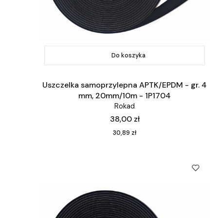
Do koszyka
Uszczelka samoprzylepna APTK/EPDM - gr. 4
mm, 20mm/10m - 1P1704
Rokad
Cena
38,00 zł
Cena
30,89 zł