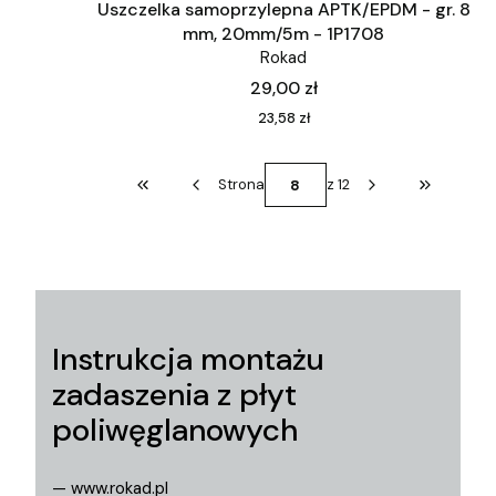
Uszczelka samoprzylepna APTK/EPDM - gr. 8
mm, 20mm/5m - 1P1708
Rokad
Cena
29,00 zł
Cena
23,58 zł
Strona
z 12
Wróć do pierwszej strony z produktami
Przejdź do
Instrukcja montażu
zadaszenia z płyt
poliwęglanowych
— www.rokad.pl