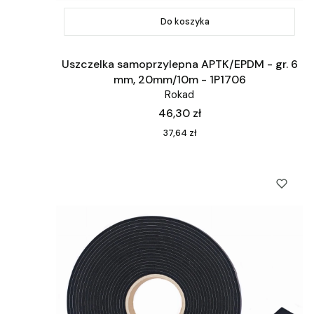
Do koszyka
Uszczelka samoprzylepna APTK/EPDM - gr. 6
mm, 20mm/10m - 1P1706
Rokad
Cena
46,30 zł
Cena
37,64 zł