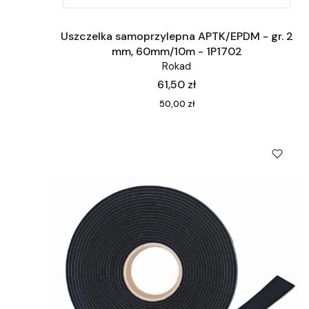
Uszczelka samoprzylepna APTK/EPDM - gr. 2
mm, 60mm/10m - 1P1702
Rokad
Cena
61,50 zł
Cena
50,00 zł