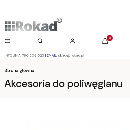
Otwórz wyszukiwarkę
Produkty w ko
Menu
Szukaj
Zaloguj się
Koszyk
INFOLINIA: 790 206 023
|
EMAIL:
sklep@rokad.pl
Strona główna
Akcesoria do poliwęglanu