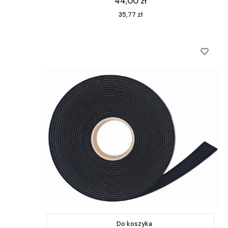
Cena
44,00 zł
Cena
35,77 zł
Do koszyka