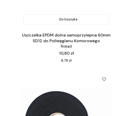
Do koszyka
Uszczelka EPDM dolna samoprzylepna 60mm
SD12 do Poliwęglanu Komorowego
Rokad
Cena
10,80 zł
Cena
8,78 zł