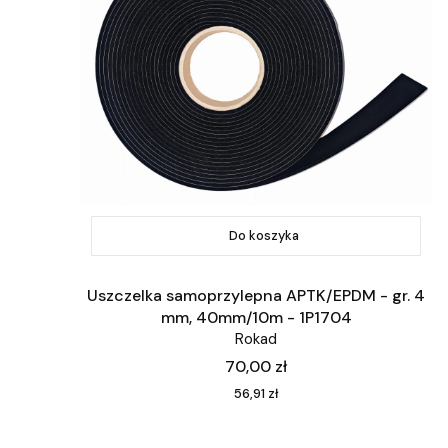
Do koszyka
Uszczelka samoprzylepna APTK/EPDM - gr. 4
mm, 40mm/10m - 1P1704
Rokad
Cena
70,00 zł
Cena
56,91 zł