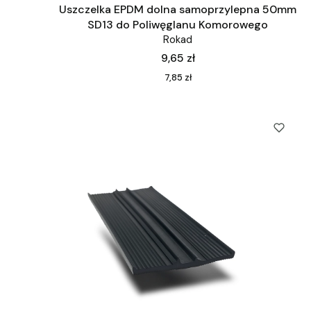
Uszczelka EPDM dolna samoprzylepna 50mm
SD13 do Poliwęglanu Komorowego
Rokad
Cena
9,65 zł
Cena
7,85 zł